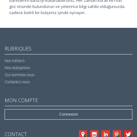
bahislerini daha iyi kullanabilirsiniz. Her zaman kuralı ve riski
göz önünde bulundurun ve yeterince bilgi sahibi olduğunuzda
sadece belirli bir bütçeniz içinde oynayın.
RUBRIQUES
Nos métiers
Nos réalisations
Qui sommes-nous
Contactez-nous
MON COMPTE
Connexion
CONTACT