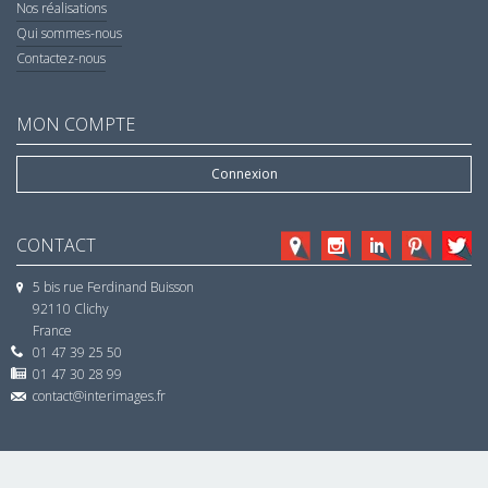
Nos réalisations
Qui sommes-nous
Contactez-nous
MON COMPTE
Connexion
CONTACT
5 bis rue Ferdinand Buisson
92110 Clichy
France
01 47 39 25 50
01 47 30 28 99
contact@interimages.fr