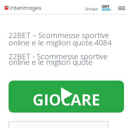
Groupe
22BET – Scommesse sportive
online e le migliori quote.4084
22BET - Scommesse sportive
online e le migliori quote
▶️
GIOCARE