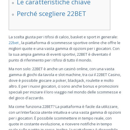
Le caratteristiche chiave
Perché scegliere 22BET
La scelta giusta per i tifosi di calcio, basket e sport in generale:
22bet
, la piattaforma di scommesse sportive online che offre le
migliori quote e una vasta gamma di opzioni per i giocatori. Con
la sua ampia gamma di eventi sportivi, 22BET è diventato il
punto di riferimento per i tifosi di tutto il mondo.
Ma non solo: 22BET è anche un casinò online, con una vasta
gamma di giochi da tavola e slot machine, tra cui il 22BET Casino,
dove è possibile giocare a poker, blackjack, roulette e molto
altro. E per i nuovi giocatori, ci sono anche bonus e promozioni
speciali per iniziare il loro viaggio nel mondo delle scommesse e
del gioco d'azzardo.
Ma come funziona 22BET? La piattaforma è facile da utilizzare,
con un'interfaccia utente intuitiva e una vasta gamma di opzioni
per i giocatori. È possibile scommettere in tempo reale, con
quote in costante evoluzione, e ricevere notifiche in tempo
reale sulle partite in corso. Inoltre, la piattaforma è disponibile