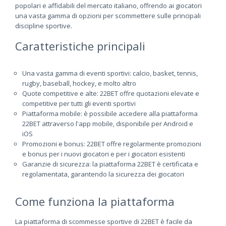
popolari e affidabili del mercato italiano, offrendo ai giocatori
una vasta gamma di opzioni per scommettere sulle principali
discipline sportive.
Caratteristiche principali
Una vasta gamma di eventi sportivi: calcio, basket, tennis,
rugby, baseball, hockey, e molto altro
Quote competitive e alte: 22BET offre quotazioni elevate e
competitive per tutti gli eventi sportivi
Piattaforma mobile: è possibile accedere alla piattaforma
22BET attraverso l'app mobile, disponibile per Android e
iOS
Promozioni e bonus: 22BET offre regolarmente promozioni
e bonus per i nuovi giocatori e per i giocatori esistenti
Garanzie di sicurezza: la piattaforma 22BET è certificata e
regolamentata, garantendo la sicurezza dei giocatori
Come funziona la piattaforma
La piattaforma di scommesse sportive di 22BET è facile da