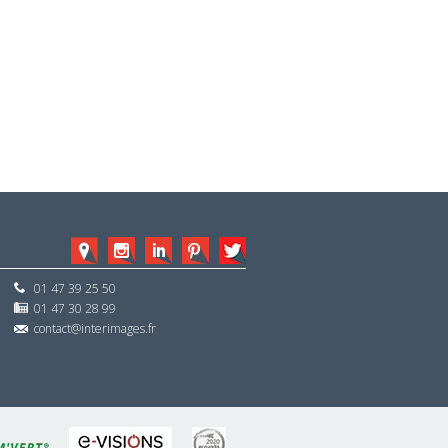
01 47 39 25 50
01 47 30 28 99
contact@interimages.fr