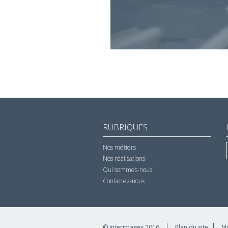
RUBRIQUES
Nos métiers
Nos réalisations
Qui sommes-nous
Contactez-nous
© Interimages 2016
Plan du site
Me