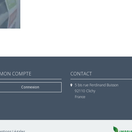
MON COMPTE
CONTACT
5 bis rue Ferdinand Buisson
Connexion
92110 Clichy
France
ntions Légales