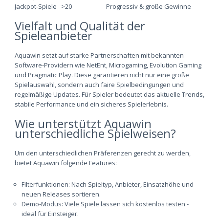
Jackpot-Spiele
>20
Progressiv & große Gewinne
Vielfalt und Qualität der
Spieleanbieter
Aquawin setzt auf starke Partnerschaften mit bekannten
Software-Providern wie NetEnt, Microgaming, Evolution Gaming
und Pragmatic Play. Diese garantieren nicht nur eine große
Spielauswahl, sondern auch faire Spielbedingungen und
regelmäßige Updates. Für Spieler bedeutet das aktuelle Trends,
stabile Performance und ein sicheres Spielerlebnis.
Wie unterstützt Aquawin
unterschiedliche Spielweisen?
Um den unterschiedlichen Präferenzen gerecht zu werden,
bietet Aquawin folgende Features:
Filterfunktionen: Nach Spieltyp, Anbieter, Einsatzhöhe und
neuen Releases sortieren.
Demo-Modus: Viele Spiele lassen sich kostenlos testen -
ideal für Einsteiger.