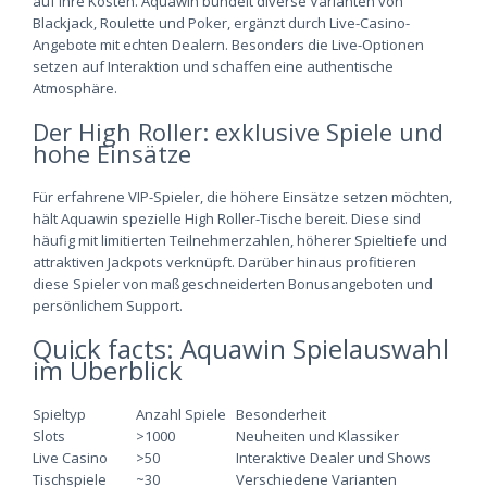
auf ihre Kosten. Aquawin bündelt diverse Varianten von
Blackjack, Roulette und Poker, ergänzt durch Live-Casino-
Angebote mit echten Dealern. Besonders die Live-Optionen
setzen auf Interaktion und schaffen eine authentische
Atmosphäre.
Der High Roller: exklusive Spiele und
hohe Einsätze
Für erfahrene VIP-Spieler, die höhere Einsätze setzen möchten,
hält Aquawin spezielle High Roller-Tische bereit. Diese sind
häufig mit limitierten Teilnehmerzahlen, höherer Spieltiefe und
attraktiven Jackpots verknüpft. Darüber hinaus profitieren
diese Spieler von maßgeschneiderten Bonusangeboten und
persönlichem Support.
Quick facts: Aquawin Spielauswahl
im Überblick
Spieltyp
Anzahl Spiele
Besonderheit
Slots
>1000
Neuheiten und Klassiker
Live Casino
>50
Interaktive Dealer und Shows
Tischspiele
~30
Verschiedene Varianten