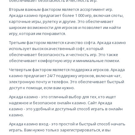
обеспечивает безопасность и честность игр.
Вторым важным фактором является ассортимент игр.
Аркада казино предлагает более 1 000 игр, включая слоты,
карточные игры, рулетку и другие. Это обеспечивает
широкие возможности для игроков и позволяет им найти
игру, которая им понравится.
Третьим фактором является качество софта. Аркада казино
использует высококачественный софт, который
обеспечивает безопасность и честность игр. Это также
обеспечивает комфортную игру и минимальные помехи.
Четвертым фактором является поддержка игроков. Аркада
казино предлагает 24/7 поддержку игроков, включая чат,
электронную почту и телефон. Это обеспечивает быстрый
доступ к помощи, если вам нужно.
Аркада казино - это отличный выбор для тех, кто ищет
надежное и безопасное онлайн казино. Сайт Аркада
казино - это удобный и доступный способ играть в онлайн
казино.
Аркада казино вход - это простой и быстрый способ начать
играть. Вам нужно только зарегистрироваться, и вы