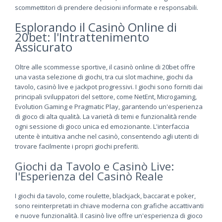
scommettitori di prendere decisioni informate e responsabili.
Esplorando il Casinò Online di
20bet: l'Intrattenimento
Assicurato
Oltre alle scommesse sportive, il casinò online di 20bet offre
una vasta selezione di giochi, tra cui slot machine, giochi da
tavolo, casinò live e jackpot progressivi. I giochi sono forniti dai
principali sviluppatori del settore, come NetEnt, Microgaming,
Evolution Gaming e Pragmatic Play, garantendo un'esperienza
di gioco di alta qualità. La varietà di temi e funzionalità rende
ogni sessione di gioco unica ed emozionante. L'interfaccia
utente è intuitiva anche nel casinò, consentendo agli utenti di
trovare facilmente i propri giochi preferiti.
Giochi da Tavolo e Casinò Live:
l'Esperienza del Casinò Reale
I giochi da tavolo, come roulette, blackjack, baccarat e poker,
sono reinterpretati in chiave moderna con grafiche accattivanti
e nuove funzionalità. Il casinò live offre un'esperienza di gioco