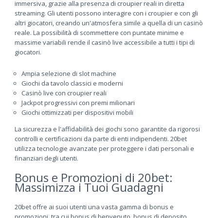
immersiva, grazie alla presenza di croupier reali in diretta
streaming. Gli utenti possono interagire con i croupier e con gli
altri giocatori, creando un'atmosfera simile a quella di un casinò
reale. La possibilità di scommettere con puntate minime e
massime variabili rende il casinò live accessibile a tutti i tipi di
giocatori.
Ampia selezione di slot machine
Giochi da tavolo classici e moderni
Casinò live con croupier reali
Jackpot progressivi con premi milionari
Giochi ottimizzati per dispositivi mobili
La sicurezza e l'affidabilità dei giochi sono garantite da rigorosi
controlli e certificazioni da parte di enti indipendenti. 20bet
utilizza tecnologie avanzate per proteggere i dati personali e
finanziari degli utenti.
Bonus e Promozioni di 20bet:
Massimizza i Tuoi Guadagni
20bet offre ai suoi utenti una vasta gamma di bonus e
promozioni, tra cui bonus di benvenuto, bonus di deposito,