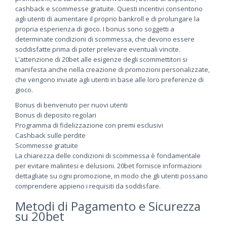
cashback e scommesse gratuite. Questi incentivi consentono
agli utenti di aumentare il proprio bankroll e di prolungare la
propria esperienza di gioco. I bonus sono soggetti a
determinate condizioni di scommessa, che devono essere
soddisfatte prima di poter prelevare eventuali vincite.
L'attenzione di 20bet alle esigenze degli scommettitori si
manifesta anche nella creazione di promozioni personalizzate,
che vengono inviate agli utenti in base alle loro preferenze di
gioco.
Bonus di benvenuto per nuovi utenti
Bonus di deposito regolari
Programma di fidelizzazione con premi esclusivi
Cashback sulle perdite
Scommesse gratuite
La chiarezza delle condizioni di scommessa è fondamentale
per evitare malintesi e delusioni. 20bet fornisce informazioni
dettagliate su ogni promozione, in modo che gli utenti possano
comprendere appieno i requisiti da soddisfare.
Metodi di Pagamento e Sicurezza
su 20bet