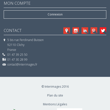
MON COMPTE
Connexion
CONTACT
5 bis rue Ferdinand Buisson
92110 Clichy
France
01 47 39 25 50
01 47 30 28 99
contact@interimages.fr
© Interimages 2016
Plan du site
Mentions Légales