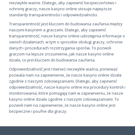
niezwykle ważne. Dlatego, aby zapewnić bezpieczeństwo i
ochronę graczy, nasze kasyno online stosuje najwyższe
standardy transparentności i odpowiedzialności.
Transparentność jest kluczem do budowania zaufania między
naszymi kasynem a graczami. Dlatego, aby zapewnić
transparentność, nasze kasyno online udostępnia informacje o
swoich działaniach, w tym o sposobie obsługi graczy, ochronie
danych i procedurach rozstrzygania sporów. To pozwoli
graczom na lepsze zrozumienie, jak nasze kasyno online
działa, co jest kluczem do budowania zaufania.
Odpowiedzialność jest również niezwykle ważna, ponieważ
pozwala nam na zapewnienie, że nasze kasyno online działa
zgodnie z naszymi zobowiązaniami. Dlatego, aby zapewnić
odpowiedzialność, nasze kasyno online ma procedury kontroli i
monitorowania, które pomagają nam w zapewnieniu, że nasze
kasyno online działa zgodnie z naszymi zobowiązaniami. To
pozwoli nam na zapewnienie, że nasze kasyno online jest
bezpieczne i poufne dla graczy.