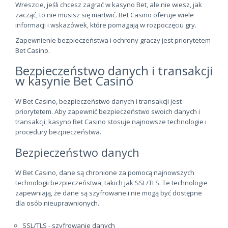
Wreszcie, jeśli chcesz zagrać w kasyno Bet, ale nie wiesz, jak
zacząć, to nie musisz się martwić. Bet Casino oferuje wiele
informacji i wskazówek, które pomagają w rozpoczęciu gry.
Zapewnienie bezpieczeństwa i ochrony graczy jest priorytetem
Bet Casino.
Bezpieczeństwo danych i transakcji
w kasynie Bet Casino
W Bet Casino, bezpieczeństwo danych i transakcji jest
priorytetem. Aby zapewnić bezpieczeństwo swoich danych i
transakcji, kasyno Bet Casino stosuje najnowsze technologie i
procedury bezpieczeństwa.
Bezpieczeństwo danych
W Bet Casino, dane są chronione za pomocą najnowszych
technologii bezpieczeństwa, takich jak SSL/TLS. Te technologie
zapewniają, że dane są szyfrowane i nie mogą być dostępne
dla osób nieuprawnionych.
SSL/TLS - szyfrowanie danych