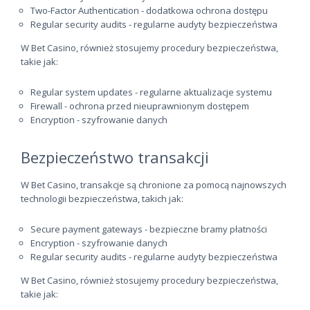
Two-Factor Authentication - dodatkowa ochrona dostępu
Regular security audits - regularne audyty bezpieczeństwa
W Bet Casino, również stosujemy procedury bezpieczeństwa,
takie jak:
Regular system updates - regularne aktualizacje systemu
Firewall - ochrona przed nieuprawnionym dostępem
Encryption - szyfrowanie danych
Bezpieczeństwo transakcji
W Bet Casino, transakcje są chronione za pomocą najnowszych
technologii bezpieczeństwa, takich jak:
Secure payment gateways - bezpieczne bramy płatności
Encryption - szyfrowanie danych
Regular security audits - regularne audyty bezpieczeństwa
W Bet Casino, również stosujemy procedury bezpieczeństwa,
takie jak: