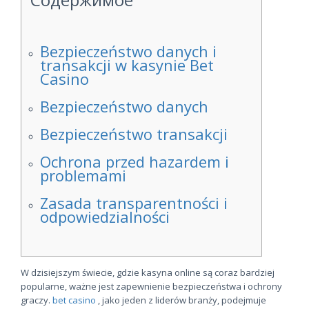
Bezpieczeństwo danych i
transakcji w kasynie Bet
Casino
Bezpieczeństwo danych
Bezpieczeństwo transakcji
Ochrona przed hazardem i
problemami
Zasada transparentności i
odpowiedzialności
W dzisiejszym świecie, gdzie kasyna online są coraz bardziej
popularne, ważne jest zapewnienie bezpieczeństwa i ochrony
graczy.
bet casino
, jako jeden z liderów branży, podejmuje