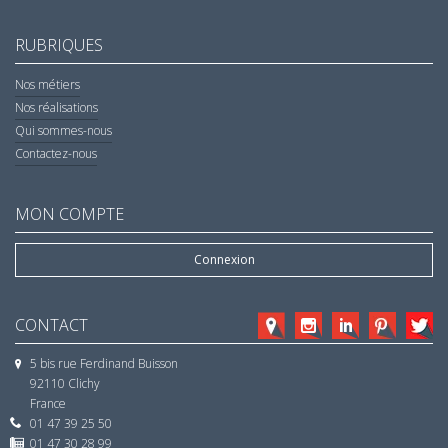
RUBRIQUES
Nos métiers
Nos réalisations
Qui sommes-nous
Contactez-nous
MON COMPTE
Connexion
CONTACT
5 bis rue Ferdinand Buisson
92110 Clichy
France
01 47 39 25 50
01 47 30 28 99