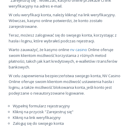
"Zarejestruj się". Wówczas, kasyno online przekaże Ci link
weryfikacyjny na adres e-mail.
W celu weryfikacji konta, należy kliknąć na link weryfikacyjny.
Wówczas, kasyno online potwierdzi, że konto zostało
zarejestrowane.
Teraz, możesz zalogować się do swojego konta, korzystając z
hasła i loginu, które wybrałeś podczas rejestracji.
Warto zauważyć, że kasyno online
nv casino
Online oferuje
swoim klientom możliwość korzystania z różnych metod
płatności, takich jak kart kredytowych, e-walletów i transferów
bankowych.
W celu zapewnienia bezpieczeństwa swojego konta, NV Casino
Online oferuje swoim klientom możliwość ustawienia hasła i
loginu, a także możliwość blokowania konta, jeśli konto jest
podejrzane o nieautoryzowane logowanie.
Wypełnij formularz rejestracyjny
Kliknij na przycisk "Zarejestruj się"
Kliknij na link weryfikacyjny
Zaloguj się do swojego konta