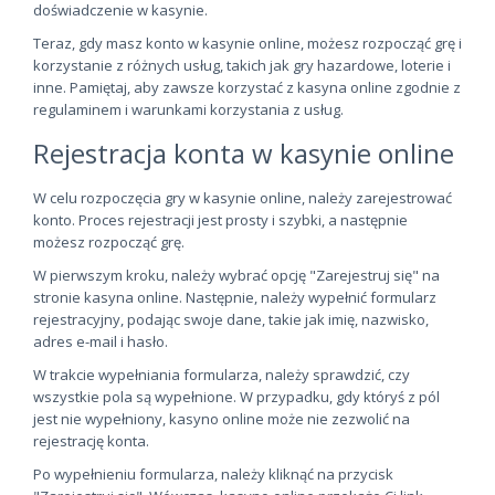
doświadczenie w kasynie.
Teraz, gdy masz konto w kasynie online, możesz rozpocząć grę i
korzystanie z różnych usług, takich jak gry hazardowe, loterie i
inne. Pamiętaj, aby zawsze korzystać z kasyna online zgodnie z
regulaminem i warunkami korzystania z usług.
Rejestracja konta w kasynie online
W celu rozpoczęcia gry w kasynie online, należy zarejestrować
konto. Proces rejestracji jest prosty i szybki, a następnie
możesz rozpocząć grę.
W pierwszym kroku, należy wybrać opcję "Zarejestruj się" na
stronie kasyna online. Następnie, należy wypełnić formularz
rejestracyjny, podając swoje dane, takie jak imię, nazwisko,
adres e-mail i hasło.
W trakcie wypełniania formularza, należy sprawdzić, czy
wszystkie pola są wypełnione. W przypadku, gdy któryś z pól
jest nie wypełniony, kasyno online może nie zezwolić na
rejestrację konta.
Po wypełnieniu formularza, należy kliknąć na przycisk