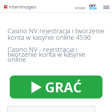
Groupe
Casino NV rejestracja i tworzenie
konta w kasynie online.4596
Casino NV - rejestracja i
tworzenie konta w kasynie
online
▶️ GRAĆ