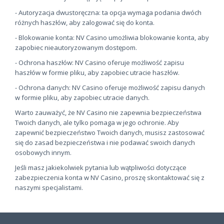
- Autoryzacja dwustoręczna: ta opcja wymaga podania dwóch
różnych haszłów, aby zalogować się do konta.
- Blokowanie konta: NV Casino umożliwia blokowanie konta, aby
zapobiec nieautoryzowanym dostępom.
- Ochrona haszłów: NV Casino oferuje możliwość zapisu
haszłów w formie pliku, aby zapobiec utracie haszłów.
- Ochrona danych: NV Casino oferuje możliwość zapisu danych
w formie pliku, aby zapobiec utracie danych.
Warto zauważyć, że NV Casino nie zapewnia bezpieczeństwa
Twoich danych, ale tylko pomaga w jego ochronie. Aby
zapewnić bezpieczeństwo Twoich danych, musisz zastosować
się do zasad bezpieczeństwa i nie podawać swoich danych
osobowych innym.
Jeśli masz jakiekolwiek pytania lub wątpliwości dotyczące
zabezpieczenia konta w NV Casino, proszę skontaktować się z
naszymi specjalistami.