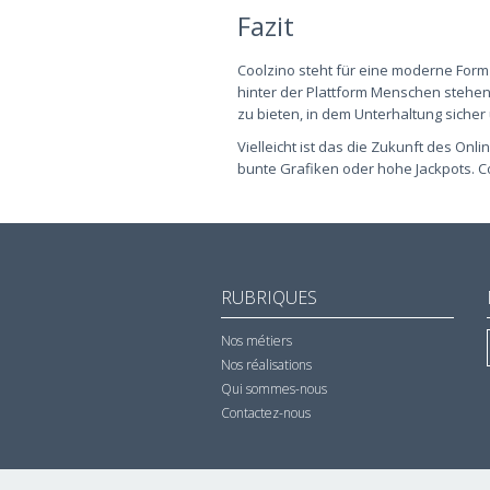
Fazit
Coolzino steht für eine moderne Form 
hinter der Plattform Menschen stehen
zu bieten, in dem Unterhaltung sicher
Vielleicht ist das die Zukunft des Onl
bunte Grafiken oder hohe Jackpots. Co
RUBRIQUES
Nos métiers
Nos réalisations
Qui sommes-nous
Contactez-nous