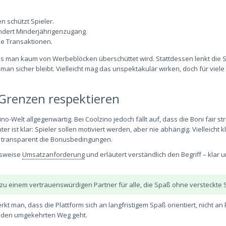
n schützt Spieler.
dert Minderjährigenzugang.
le Transaktionen.
s man kaum von Werbeblöcken überschüttet wird. Stattdessen lenkt die 
 man sicher bleibt. Vielleicht mag das unspektakulär wirken, doch für viele
Grenzen respektieren
-Welt allgegenwärtig. Bei Coolzino jedoch fällt auf, dass die Boni fair stru
 ist klar: Spieler sollen motiviert werden, aber nie abhängig. Vielleicht kl
r transparent die Bonusbedingungen.
elsweise
Umsatzanforderung
und erläutert verständlich den Begriff – klar un
.
u einem vertrauenswürdigen Partner für alle, die Spaß ohne versteckte 
t man, dass die Plattform sich an langfristigem Spaß orientiert, nicht an 
t den umgekehrten Weg geht.