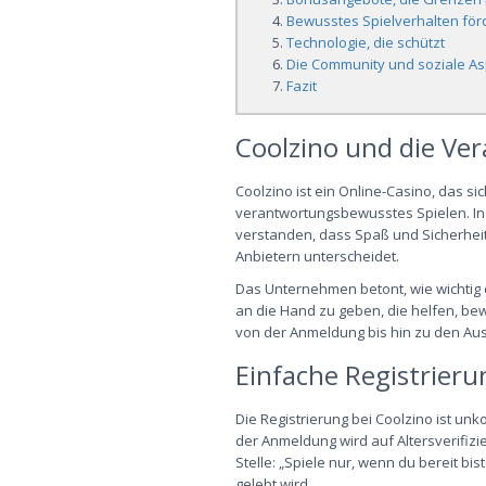
Bewusstes Spielverhalten för
Technologie, die schützt
Die Community und soziale A
Fazit
Coolzino und die Ve
Coolzino ist ein Online-Casino, das s
verantwortungsbewusstes Spielen. In ei
verstanden, dass Spaß und Sicherheit 
Anbietern unterscheidet.
Das Unternehmen betont, wie wichtig e
an die Hand zu geben, die helfen, bew
von der Anmeldung bis hin zu den Au
Einfache Registrieru
Die Registrierung bei Coolzino ist unk
der Anmeldung wird auf Altersverifizi
Stelle: „Spiele nur, wenn du bereit bi
gelebt wird.