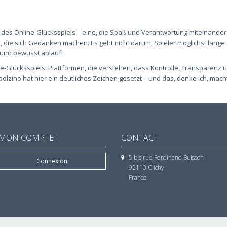
des Online-Glücksspiels – eine, die Spaß und Verantwortung miteinander v
, die sich Gedanken machen. Es geht nicht darum, Spieler möglichst lange
 und bewusst abläuft.
ine-Glücksspiels: Plattformen, die verstehen, dass Kontrolle, Transparenz
olzino hat hier ein deutliches Zeichen gesetzt – und das, denke ich, mach
MON COMPTE
CONTACT
5 bis rue Ferdinand Buisson
Connexion
92110 Clichy
France