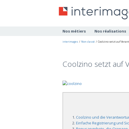
Nos métiers
Nos réalisations
interimages
/
Non classé
/
Coolzino setzt auf Vera
Coolzino setzt auf
Coolzino und die Verantwortu
Einfache Registrierung und Si
Bonusangebote, die Grenzen 