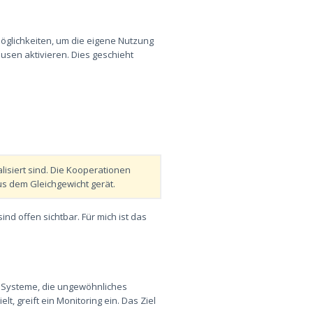
öglichkeiten, um die eigene Nutzung
usen aktivieren. Dies geschieht
lisiert sind. Die Kooperationen
us dem Gleichgewicht gerät.
nd offen sichtbar. Für mich ist das
e Systeme, die ungewöhnliches
, greift ein Monitoring ein. Das Ziel