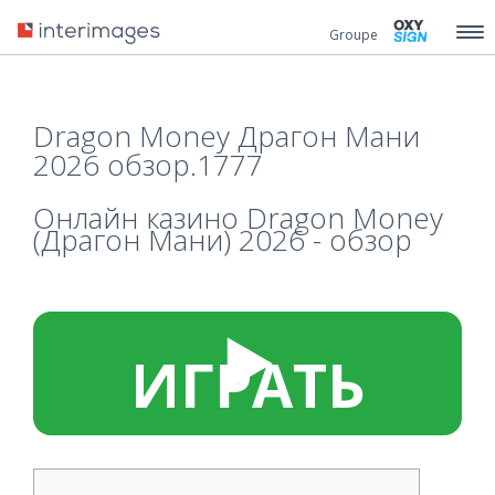
Groupe
Dragon Money Драгон Мани
2026 обзор.1777
Онлайн казино Dragon Money
(Драгон Мани) 2026 - обзор
▶️
ИГРАТЬ