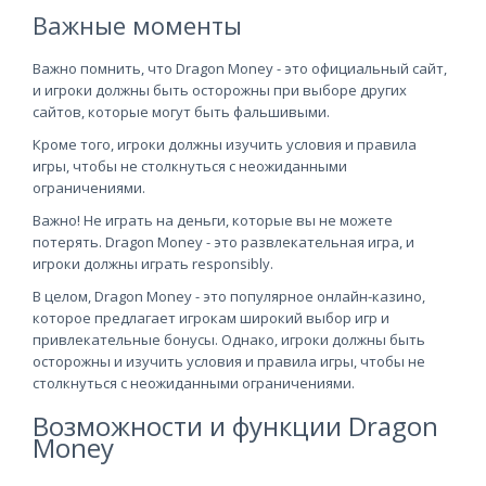
Важные моменты
Важно помнить, что Dragon Money - это официальный сайт,
и игроки должны быть осторожны при выборе других
сайтов, которые могут быть фальшивыми.
Кроме того, игроки должны изучить условия и правила
игры, чтобы не столкнуться с неожиданными
ограничениями.
Важно! Не играть на деньги, которые вы не можете
потерять. Dragon Money - это развлекательная игра, и
игроки должны играть responsibly.
В целом, Dragon Money - это популярное онлайн-казино,
которое предлагает игрокам широкий выбор игр и
привлекательные бонусы. Однако, игроки должны быть
осторожны и изучить условия и правила игры, чтобы не
столкнуться с неожиданными ограничениями.
Возможности и функции Dragon
Money