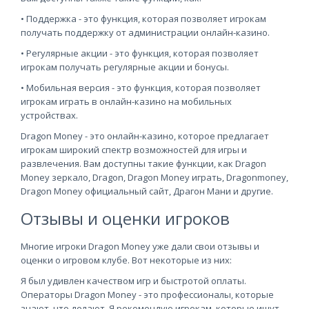
• Поддержка - это функция, которая позволяет игрокам
получать поддержку от администрации онлайн-казино.
• Регулярные акции - это функция, которая позволяет
игрокам получать регулярные акции и бонусы.
• Мобильная версия - это функция, которая позволяет
игрокам играть в онлайн-казино на мобильных
устройствах.
Dragon Money - это онлайн-казино, которое предлагает
игрокам широкий спектр возможностей для игры и
развлечения. Вам доступны такие функции, как Dragon
Money зеркало, Dragon, Dragon Money играть, Dragonmoney,
Dragon Money официальный сайт, Драгон Мани и другие.
Отзывы и оценки игроков
Многие игроки Dragon Money уже дали свои отзывы и
оценки о игровом клубе. Вот некоторые из них:
Я был удивлен качеством игр и быстротой оплаты.
Операторы Dragon Money - это профессионалы, которые
знают, что делают. Я рекомендую игрокам, которые ищут