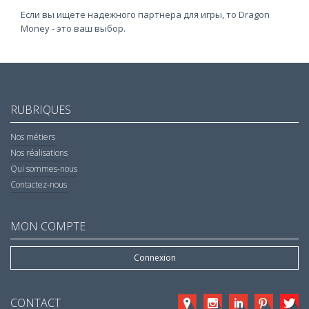
Если вы ищете надежного партнера для игры, то Dragon
Money - это ваш выбор.
RUBRIQUES
Nos métiers
Nos réalisations
Qui sommes-nous
Contactez-nous
MON COMPTE
Connexion
CONTACT