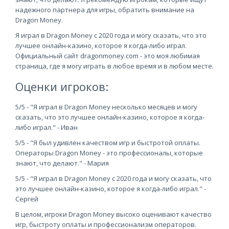
надежного партнера для игры, обратить внимание на
Dragon Money.
Я играл в Dragon Money с 2020 года и могу сказать, что это
лучшее онлайн-казино, которое я когда-либо играл.
Официальный сайт dragonmoney.com - это моя любимая
страница, где я могу играть в любое время и в любом месте.
Оценки игроков:
5/5 - "Я играл в Dragon Money несколько месяцев и могу
сказать, что это лучшее онлайн-казино, которое я когда-
либо играл." - Иван
5/5 - "Я был удивлен качеством игр и быстротой оплаты.
Операторы Dragon Money - это профессионалы, которые
знают, что делают." - Мария
5/5 - "Я играл в Dragon Money с 2020 года и могу сказать, что
это лучшее онлайн-казино, которое я когда-либо играл." -
Сергей
В целом, игроки Dragon Money высоко оценивают качество
игр, быстроту оплаты и профессионализм операторов.