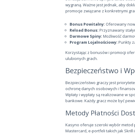
wygraną. Ważne jest jednak, aby dok
promocje związane z konkretnymi gram
Bonus Powitalny:
Oferowany nowym
Reload Bonus:
Przyznawany stałym
Darmowe Spiny:
Możliwość darmo
Program Lojalnościowy:
Punkty z
Korzystając z bonusów i promocji of
ulubionych grach.
Bezpieczeństwo i Wpł
Bezpieczeństwo graczy jest priorytet
ochronę danych osobowych i finansowy
Wpłaty i wypłaty są realizowane w spo
bankowe. Każdy gracz może być pewien
Metody Płatności Dost
Kasyno
oferuje szeroki wybór metod p
Mastercard, e-portfeli takich jak Skri