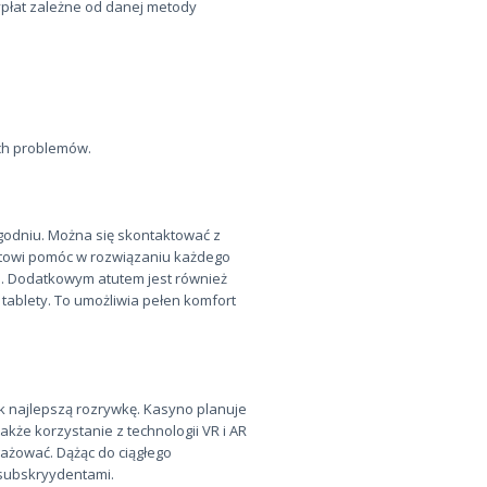
płat zależne od danej metody
ych problemów.
ygodniu. Można się skontaktować z
gotowi pomóc w rozwiązaniu każdego
a. Dodatkowym atutem jest również
 tablety. To umożliwia pełen komfort
k najlepszą rozrywkę. Kasyno planuje
kże korzystanie z technologii VR i AR
ażować. Dążąc do ciągłego
 subskryydentami.