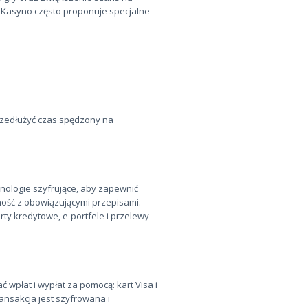
 Kasyno często proponuje specjalne
rzedłużyć czas spędzony na
nologie szyfrujące, aby zapewnić
ność z obowiązującymi przepisami.
rty kredytowe, e-portfele i przelewy
.
wpłat i wypłat za pomocą: kart Visa i
ransakcja jest szyfrowana i