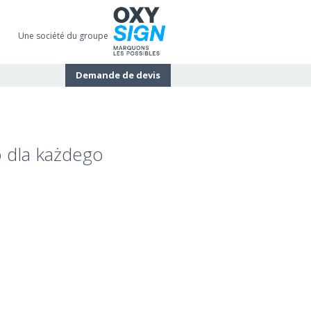
Une société du groupe
Demande de devis
o dla każdego