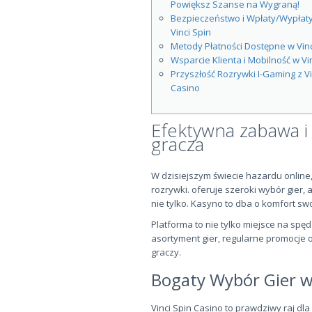
Powiększ Szanse na Wygraną!
Bezpieczeństwo i Wpłaty/Wypłaty
Vinci Spin
Metody Płatności Dostępne w Vinc
Wsparcie Klienta i Mobilność w Vi
Przyszłość Rozrywki I-Gaming z Vi
Casino
Efektywna zabawa i 
gracza
W dzisiejszym świecie hazardu onlin
rozrywki.
oferuje szeroki wybór gier, a
nie tylko. Kasyno to dba o komfort s
Platforma
to nie tylko miejsce na sp
asortyment gier, regularne promocje o
graczy.
Bogaty Wybór Gier w
Vinci Spin Casino to prawdziwy raj dl