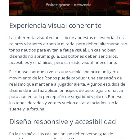
Experiencia visual coherente
La coherencia visual en un sitio de apuestas es esencial. Los
colores vibrantes atraen la mirada, pero deben alternarse con
tonos neutros para evitar la fatiga visual. Un casino bien
diseñado no abruma; guía. Los botones deben ser
claros,
accesibles y dinámicos
, pero sin ruido visual innecesario.
Es curioso, porque a veces una simple sombra o un ligero
movimiento de los íconos puede producir una sensación de
realismo que mantiene al jugador alerta. Algunos estudios de
diseño de interfaz aplican principios de psicología cromática
para aumentar la percepción de seguridad y placer. Por eso,
los tonos dorados y verdes suelen estar asociados con la
suerte y la fortuna.
Diseño responsive y accesibilidad
En la era móvil, los casinos online deben verse igual de