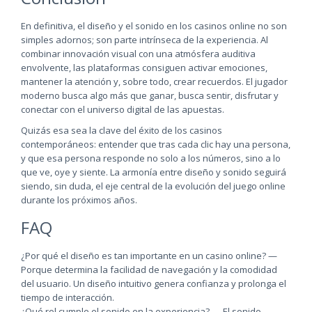
En definitiva, el diseño y el sonido en los casinos online no son
simples adornos; son parte intrínseca de la experiencia. Al
combinar innovación visual con una atmósfera auditiva
envolvente, las plataformas consiguen activar emociones,
mantener la atención y, sobre todo, crear recuerdos. El jugador
moderno busca algo más que ganar, busca sentir, disfrutar y
conectar con el universo digital de las apuestas.
Quizás esa sea la clave del éxito de los casinos
contemporáneos: entender que tras cada clic hay una persona,
y que esa persona responde no solo a los números, sino a lo
que ve, oye y siente. La armonía entre diseño y sonido seguirá
siendo, sin duda, el eje central de la evolución del juego online
durante los próximos años.
FAQ
¿Por qué el diseño es tan importante en un casino online?
—
Porque determina la facilidad de navegación y la comodidad
del usuario. Un diseño intuitivo genera confianza y prolonga el
tiempo de interacción.
¿Qué rol cumple el sonido en la experiencia?
— El sonido