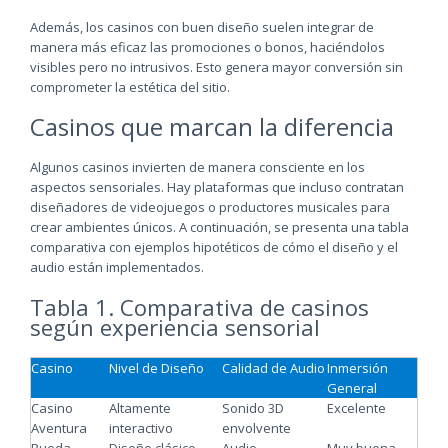
Además, los casinos con buen diseño suelen integrar de
manera más eficaz las promociones o bonos, haciéndolos
visibles pero no intrusivos. Esto genera mayor conversión sin
comprometer la estética del sitio.
Casinos que marcan la diferencia
Algunos casinos invierten de manera consciente en los
aspectos sensoriales. Hay plataformas que incluso contratan
diseñadores de videojuegos o productores musicales para
crear ambientes únicos. A continuación, se presenta una tabla
comparativa con ejemplos hipotéticos de cómo el diseño y el
audio están implementados.
Tabla 1. Comparativa de casinos
según experiencia sensorial
Casino
Nivel de Diseño
Calidad de Audio
Inmersión
General
Casino
Altamente
Sonido 3D
Excelente
Aventura
interactivo
envolvente