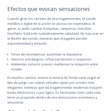
Efectos que evocan sensaciones
Cuando giran los carretes de una tragamonedas, el sonido
metálico o digital de la acción se asocia con expectativa. Al
ganar, el audio cambia: trompetas, campanas, melodías
triunfales. Está todo cuidadosamente calculado. No hay azar en
el diseño del sonido, mientras que el jugador percibe
espontaneidad y emoción.
Tonos de recompensa: aumentan la dopamina.
Silencios estratégicos: refuerzan tensión o suspenso.
Ambientes sonoros suaves: mantienen la relajación entre
rondas.
En muchos casinos, incluso la música de fondo varía según el
tipo de juego. Las ruletas virtuales optan por sonidos más
elegantes, mientras que las tragamonedas modernas incluyen
beats electrónicos o jazz ligero. Es fascinante cómo cada nota
tiene un propósito dentro de ese microcosmos económico y
emocional.