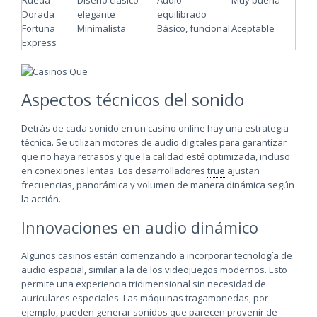
Rueda
Diseño clásico
Audio
Muy buena
Dorada
elegante
equilibrado
Fortuna
Minimalista
Básico, funcional
Aceptable
Express
Aspectos técnicos del sonido
Detrás de cada sonido en un casino online hay una estrategia
técnica. Se utilizan motores de audio digitales para garantizar
que no haya retrasos y que la calidad esté optimizada, incluso
en conexiones lentas. Los desarrolladores
true
ajustan
frecuencias, panorámica y volumen de manera dinámica según
la acción.
Innovaciones en audio dinámico
Algunos casinos están comenzando a incorporar tecnología de
audio espacial, similar a la de los videojuegos modernos. Esto
permite una experiencia tridimensional sin necesidad de
auriculares especiales. Las máquinas tragamonedas, por
ejemplo, pueden generar sonidos que parecen provenir de