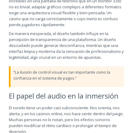
increíbles en una pantalla de teléfono que en un monitor. Esto
no es trivial: adaptar gráficos complejos a diferentes formatos
exige una arquitectura visual flexible y bien pensada. Un
casino que no carga correctamente o cuyo menú es confuso
pierde jugadores rápidamente.
De manera inesperada, el diseño también influye en la
percepción de transparencia de una plataforma. Un diseño
descuidado puede generar desconfianza, mientras que una
interfaz limpia y moderna da la sensación de profesionalismo y
legitimidad, algo crucial en un entorno de apuestas.
“La ilusión de control visual es tan importante como la
confianza en el sistema de pagos.”
El papel del audio en la inmersión
El sonido tiene un poder casi subconsciente. Nos orienta, nos
alerta, y en los casinos online, nos hace sentir dentro del juego.
Muchas personas no lo notan, pero los efectos sonoros
pueden modificar el ritmo cardíaco o prolongar el tiempo de
diversión.