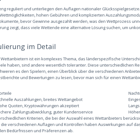
reng reguliert und unterliegen den Auflagen nationaler Glücksspielgesetze. 
Wettmöglichkeiten, hohen Gebühren und komplizierten Auszahlungsmodal
dokumente, bevor Gewinne ausgezahlt werden, was den Wettprozess unnöt
rung zeigt, dass viele Wettende eine alternative Lösung suchen, um unkom
lierung im Detail
 Wettanbietern ist ein komplexes Thema, das länderspezifische Untersch
ele haben, sind andere wesentlich toleranter. Diese unterschiedlichen R
weren es den Spielern, einen Überblick über die verschiedenen Anbieter 
estberichte und Bewertungen zu lesen, bevor man sich für einen Wettanbie
orteile
Nacht
chnelle Auszahlungen, breites Wettangebot
Einge
ohe Quoten, Kryptowährungen akzeptiert
Langs
ichere Zahlungsabwicklung, guter Kundenservice
Höher
erschiedlichen Kriterien, die bei der Auswahl eines Wettanbieters berücksic
r die verschiedenen Auflagen und Kontrollen haben Auswirkungen auf das 
llen Bedürfnissen und Präferenzen ab.