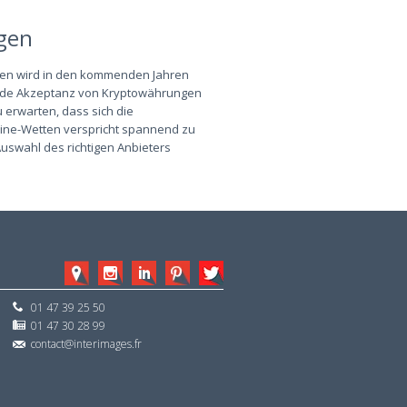
gen
ngen wird in den kommenden Jahren
mende Akzeptanz von Kryptowährungen
u erwarten, dass sich die
line-Wetten verspricht spannend zu
 Auswahl des richtigen Anbieters
01 47 39 25 50
01 47 30 28 99
contact@interimages.fr