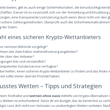
eile bieten, gibt es auch einige Sicherheitsrisiken, die berücksichtigt we
chaffen. Darum ist es essenziell, sich vor der Anmeldung und Einzahlung 
rtungen, eine transparente Lizenzierung (auch wenn diese nicht von den 
 sichere Zahlungsmethoden. Überprüfe auch die Sicherheitsmaßnahmen de
g der Daten.
wahl eines sicheren Krypto-Wettanbieters
ner seriösen Behörde vorgelegt?
hmen wie Zwei-Faktor-Authentifizierung angeboten?
ler über den Anbieter?
ngungen klar und verständlich?
 kompetenter Kundenservice verfügbar?
bei helfen, einen sicheren Krypto-Wettanbieter zu finden und das Risiko 
eit sollte immer oberste Priorität haben.
sstes Wetten – Tipps und Strategien
etern festhältst und
wetten ohne oasis
mithilfe von Krypto-Alternativen 
etten ist entscheidend. Setze dir ein Budget, das du bereit bist zu verli
ötigst. Lass dich nicht von Verlusten zu unüberlegten Wetten verleiten. 