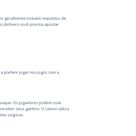
os geralmente incluem requisitos de
to dinheiro você precisa apostar
a preferir jogar nos jogos com a
 saque. Os jogadores podem usar
 receber seus ganhos. O casino utiliza
ções seguras.