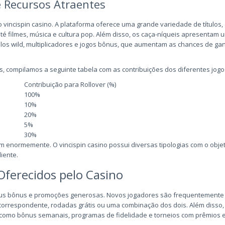
e Recursos Atraentes
o vincispin casino. A plataforma oferece uma grande variedade de título
até filmes, música e cultura pop. Além disso, os caça-níqueis apresenta
olos wild, multiplicadores e jogos bônus, que aumentam as chances de ga
, compilamos a seguinte tabela com as contribuições dos diferentes jog
Contribuição para Rollover (%)
100%
10%
20%
5%
30%
am enormemente. O vincispin casino possui diversas tipologias com o ob
liente.
ferecidos pelo Casino
seus bônus e promoções generosas. Novos jogadores são frequentement
 correspondente, rodadas grátis ou uma combinação dos dois. Além disso
 como bônus semanais, programas de fidelidade e torneios com prêmios e