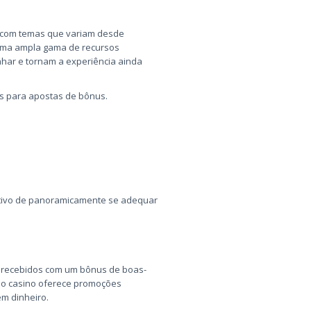
s, com temas que variam desde
m uma ampla gama de recursos
nhar e tornam a experiência ainda
os para apostas de bônus.
jetivo de panoramicamente se adequar
e recebidos com um bônus de boas-
, o casino oferece promoções
m dinheiro.