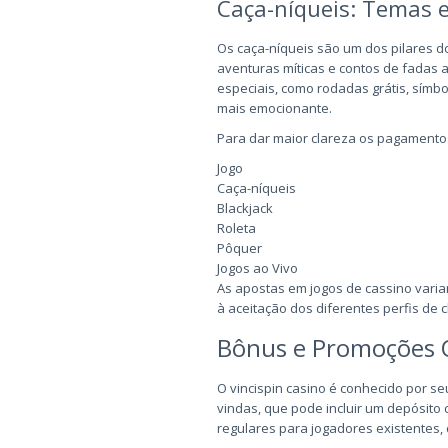
Caça-níqueis: Temas 
Os caça-níqueis são um dos pilares d
aventuras míticas e contos de fadas 
especiais, como rodadas grátis, símb
mais emocionante.
Para dar maior clareza os pagamentos
Jogo
Caça-níqueis
Blackjack
Roleta
Pôquer
Jogos ao Vivo
As apostas em jogos de cassino vari
à aceitação dos diferentes perfis de c
Bônus e Promoções O
O vincispin casino é conhecido por 
vindas, que pode incluir um depósito
regulares para jogadores existentes,