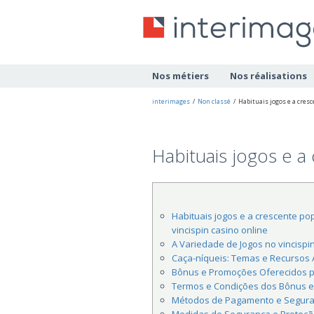
Nos métiers
Nos réalisations
interimages
/
Non classé
/
Habituais jogos e a cresc
Habituais jogos e a
Habituais jogos e a crescente po
vincispin casino online
A Variedade de Jogos no vincispi
Caça-níqueis: Temas e Recursos 
Bônus e Promoções Oferecidos p
Termos e Condições dos Bônus 
Métodos de Pagamento e Segur