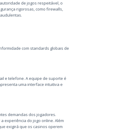
autoridade de jogos respeitável, o
gurança rigorosas, como firewalls,
raudulentas.
nformidade com standards globais de
ail e telefone. A equipe de suporte é
presenta uma interface intuitiva e
centes demandas dos jogadores.
 a experiência do jogo online. Além
que exigirá que os casinos operem