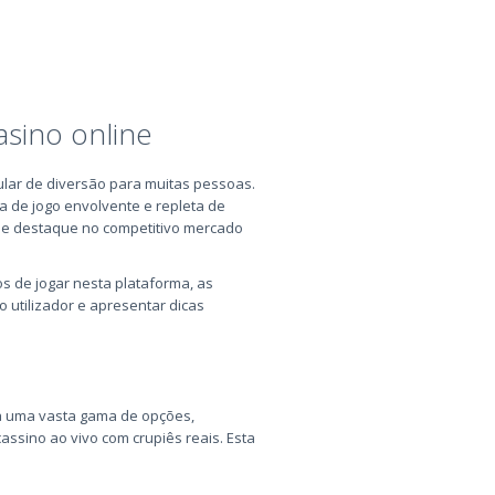
asino online
ular de diversão para muitas pessoas.
de jogo envolvente e repleta de
 se destaque no competitivo mercado
ios de jogar nesta plataforma, as
utilizador e apresentar dicas
 a uma vasta gama de opções,
assino ao vivo com crupiês reais. Esta