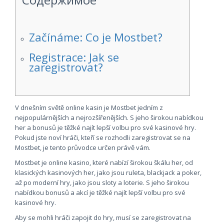
Začínáme: Co je Mostbet?
Registrace: Jak se
zaregistrovat?
V dnešním světě online kasin je Mostbet jedním z
nejpopulárnějších a nejrozšířenějších. S jeho širokou nabídkou
her a bonusů je těžké najít lepší volbu pro své kasinové hry.
Pokud jste noví hráči, kteří se rozhodli zaregistrovat se na
Mostbet, je tento průvodce určen právě vám.
Mostbet je online kasino, které nabízí širokou škálu her, od
klasických kasinových her, jako jsou ruleta, blackjack a poker,
až po moderní hry, jako jsou sloty a loterie. S jeho širokou
nabídkou bonusů a akcí je těžké najít lepší volbu pro své
kasinové hry.
Aby se mohli hráči zapojit do hry, musí se zaregistrovat na