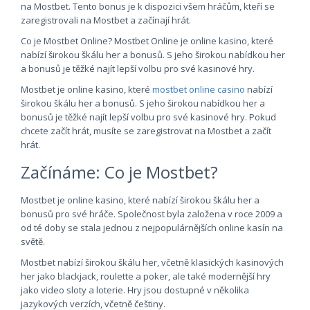
na Mostbet. Tento bonus je k dispozici všem hráčům, kteří se
zaregistrovali na Mostbet a začínají hrát.
Co je Mostbet Online? Mostbet Online je online kasino, které
nabízí širokou škálu her a bonusů. S jeho širokou nabídkou her
a bonusů je těžké najít lepší volbu pro své kasinové hry.
Mostbet je online kasino, které
mostbet online casino
nabízí
širokou škálu her a bonusů. S jeho širokou nabídkou her a
bonusů je těžké najít lepší volbu pro své kasinové hry. Pokud
chcete začít hrát, musíte se zaregistrovat na Mostbet a začít
hrát.
Začínáme: Co je Mostbet?
Mostbet je online kasino, které nabízí širokou škálu her a
bonusů pro své hráče. Společnost byla založena v roce 2009 a
od té doby se stala jednou z nejpopulárnějších online kasín na
světě.
Mostbet nabízí širokou škálu her, včetně klasických kasinových
her jako blackjack, roulette a poker, ale také modernější hry
jako video sloty a loterie. Hry jsou dostupné v několika
jazykových verzích, včetně češtiny.