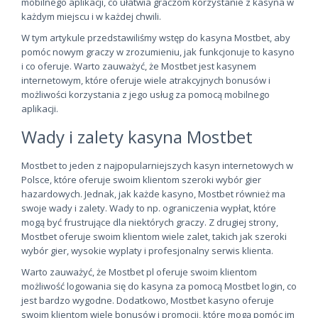
mobilnego aplikacji, co ułatwia graczom korzystanie z kasyna w
każdym miejscu i w każdej chwili.
W tym artykule przedstawiliśmy wstęp do kasyna Mostbet, aby
pomóc nowym graczy w zrozumieniu, jak funkcjonuje to kasyno
i co oferuje. Warto zauważyć, że Mostbet jest kasynem
internetowym, które oferuje wiele atrakcyjnych bonusów i
możliwości korzystania z jego usług za pomocą mobilnego
aplikacji.
Wady i zalety kasyna Mostbet
Mostbet to jeden z najpopularniejszych kasyn internetowych w
Polsce, które oferuje swoim klientom szeroki wybór gier
hazardowych. Jednak, jak każde kasyno, Mostbet również ma
swoje wady i zalety. Wady to np. ograniczenia wypłat, które
mogą być frustrujące dla niektórych graczy. Z drugiej strony,
Mostbet oferuje swoim klientom wiele zalet, takich jak szeroki
wybór gier, wysokie wyplaty i profesjonalny serwis klienta.
Warto zauważyć, że Mostbet pl oferuje swoim klientom
możliwość logowania się do kasyna za pomocą Mostbet login, co
jest bardzo wygodne. Dodatkowo, Mostbet kasyno oferuje
swoim klientom wiele bonusów i promocji, które mogą pomóc im