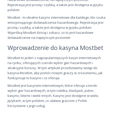
Rejestracja jest prostą i szybką, a także jest dostępna w języku
polskim.
Mostbet - to idealne kasyno internetowe dla każdego, kto szuka
emocjonującego doświadczenia hazardowego. Rejestracja jest
prostą i szybką, a także jest dostępna w języku polskim.
Wypróbuj Mostbet dzisiaj i zobacz, co to jest hazardowe
doświadczenie na najwyższym poziomie!
Wprowadzenie do kasyna Mostbet
Mostbet to jeden z najpopularniejszych kasyn internetowych
na rynku, oferujących szeroki wybór gier hazardowych i
atrakcyjne bonusy. W tym artykule przedstawimy wstęp do
kasyna Mostbet, aby pomóc nowym graczy w zrozumieniu, jak
funkcjonuje to kasyno i co oferuje.
Mostbet jest kasynem internetowym, które oferuje szeroki
wybór gier hazardowych, w tym ruletka, blackjack, poker,
kasyno, loterie i wiele innych. Kasyno jest dostępne w wielu
językach, w tym polskim, co ułatwia graczom z Polski
korzystanie z jego usług.