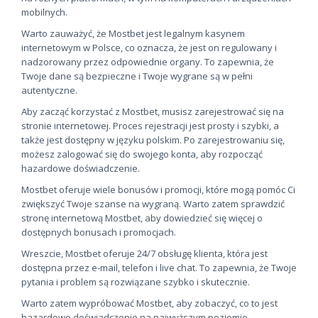
mobilnych.
Warto zauważyć, że Mostbet jest legalnym kasynem
internetowym w Polsce, co oznacza, że jest on regulowany i
nadzorowany przez odpowiednie organy. To zapewnia, że
Twoje dane są bezpieczne i Twoje wygrane są w pełni
autentyczne.
Aby zacząć korzystać z Mostbet, musisz zarejestrować się na
stronie internetowej. Proces rejestracji jest prosty i szybki, a
także jest dostępny w języku polskim. Po zarejestrowaniu się,
możesz zalogować się do swojego konta, aby rozpocząć
hazardowe doświadczenie.
Mostbet oferuje wiele bonusów i promocji, które mogą pomóc Ci
zwiększyć Twoje szanse na wygraną. Warto zatem sprawdzić
stronę internetową Mostbet, aby dowiedzieć się więcej o
dostępnych bonusach i promocjach.
Wreszcie, Mostbet oferuje 24/7 obsługę klienta, która jest
dostępna przez e-mail, telefon i live chat. To zapewnia, że Twoje
pytania i problem są rozwiązane szybko i skutecznie.
Warto zatem wypróbować Mostbet, aby zobaczyć, co to jest
hazardowe doświadczenie na najwyższym poziomie.