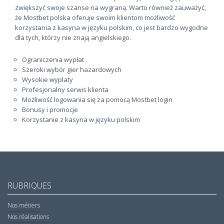
zwiększyć swoje szanse na wygraną. Warto również zauważyć,
że Mostbet polska oferuje swoim klientom możliwość
korzystania z kasyna w języku polskim, co jest bardzo wygodne
dla tych, którzy nie znają angielskiego.
Ograniczenia wypłat
Szeroki wybór gier hazardowych
Wysokie wyplaty
Profesjonalny serwis klienta
Możliwość logowania się za pomocą Mostbet login
Bonusy i promocje
Korzystanie z kasyna w języku polskim
RUBRIQUES
Nos métiers
Nos réalisations