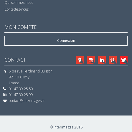
Qui sommes-nous
Contactez-nous
MON COMPTE
Connexion
CONTACT
5 bis rue Ferdinand Buisson
92110 Clichy
France
01 47 39 25 50
01 47 30 28 99
contact@interimages.fr
© Interimages 2016