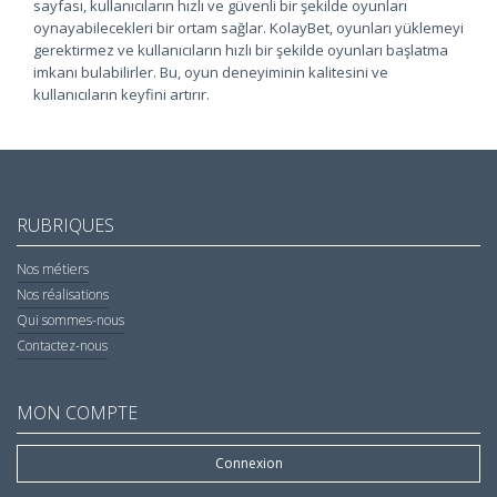
sayfası, kullanıcıların hızlı ve güvenli bir şekilde oyunları
oynayabilecekleri bir ortam sağlar. KolayBet, oyunları yüklemeyi
gerektirmez ve kullanıcıların hızlı bir şekilde oyunları başlatma
imkanı bulabilirler. Bu, oyun deneyiminin kalitesini ve
kullanıcıların keyfini artırır.
RUBRIQUES
Nos métiers
Nos réalisations
Qui sommes-nous
Contactez-nous
MON COMPTE
Connexion