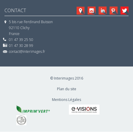
CONTACT
5 bis rue Ferdinand Buisson
92110 Clichy
France
01 47 39 25 50
01 47 30 28 99
contact@interimages.fr
© Interimages 2016
Plan du site
Mentions Légales