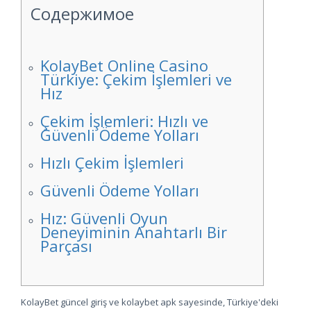
Содержимое
KolayBet Online Casino
Türkiye: Çekim İşlemleri ve
Hız
Çekim İşlemleri: Hızlı ve
Güvenli Ödeme Yolları
Hızlı Çekim İşlemleri
Güvenli Ödeme Yolları
Hız: Güvenli Oyun
Deneyiminin Anahtarlı Bir
Parçası
KolayBet güncel giriş ve kolaybet apk sayesinde, Türkiye'deki