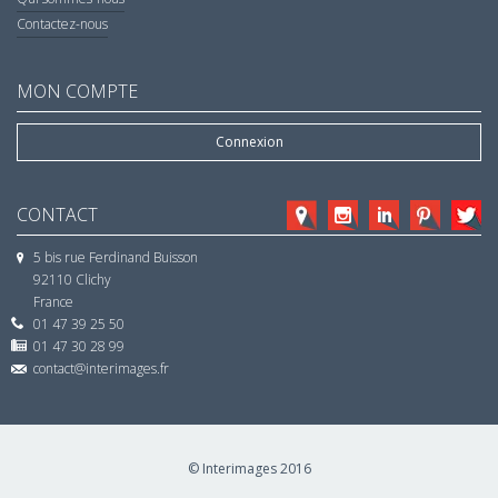
Contactez-nous
MON COMPTE
Connexion
CONTACT
5 bis rue Ferdinand Buisson
92110 Clichy
France
01 47 39 25 50
01 47 30 28 99
contact@interimages.fr
© Interimages 2016