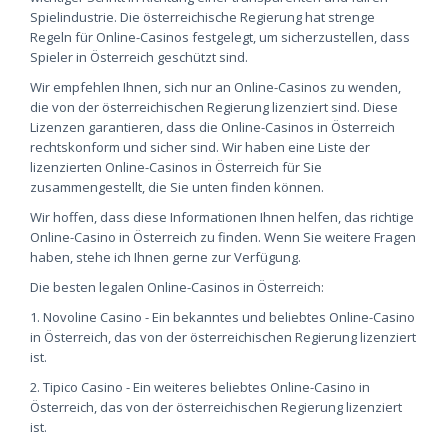
Spielindustrie. Die österreichische Regierung hat strenge
Regeln für Online-Casinos festgelegt, um sicherzustellen, dass
Spieler in Österreich geschützt sind.
Wir empfehlen Ihnen, sich nur an Online-Casinos zu wenden,
die von der österreichischen Regierung lizenziert sind. Diese
Lizenzen garantieren, dass die Online-Casinos in Österreich
rechtskonform und sicher sind. Wir haben eine Liste der
lizenzierten Online-Casinos in Österreich für Sie
zusammengestellt, die Sie unten finden können.
Wir hoffen, dass diese Informationen Ihnen helfen, das richtige
Online-Casino in Österreich zu finden. Wenn Sie weitere Fragen
haben, stehe ich Ihnen gerne zur Verfügung.
Die besten legalen Online-Casinos in Österreich:
1. Novoline Casino - Ein bekanntes und beliebtes Online-Casino
in Österreich, das von der österreichischen Regierung lizenziert
ist.
2. Tipico Casino - Ein weiteres beliebtes Online-Casino in
Österreich, das von der österreichischen Regierung lizenziert
ist.