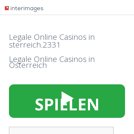
Legale Online Casinos in
sterreich.2331
Legale Online Casinos in
Österreich
▶️
SPIELEN