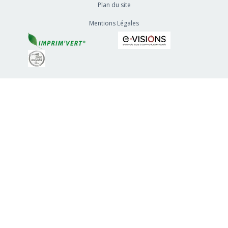
Plan du site
Mentions Légales