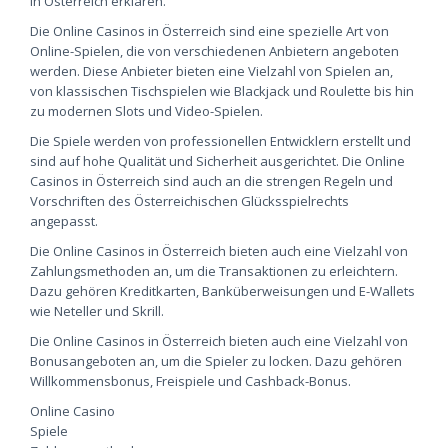
in Österreich erklären.
Die Online Casinos in Österreich sind eine spezielle Art von
Online-Spielen, die von verschiedenen Anbietern angeboten
werden. Diese Anbieter bieten eine Vielzahl von Spielen an,
von klassischen Tischspielen wie Blackjack und Roulette bis hin
zu modernen Slots und Video-Spielen.
Die Spiele werden von professionellen Entwicklern erstellt und
sind auf hohe Qualität und Sicherheit ausgerichtet. Die Online
Casinos in Österreich sind auch an die strengen Regeln und
Vorschriften des Österreichischen Glücksspielrechts
angepasst.
Die Online Casinos in Österreich bieten auch eine Vielzahl von
Zahlungsmethoden an, um die Transaktionen zu erleichtern.
Dazu gehören Kreditkarten, Banküberweisungen und E-Wallets
wie Neteller und Skrill.
Die Online Casinos in Österreich bieten auch eine Vielzahl von
Bonusangeboten an, um die Spieler zu locken. Dazu gehören
Willkommensbonus, Freispiele und Cashback-Bonus.
Online Casino
Spiele