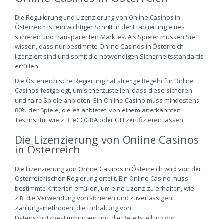
Die Regulierung und Lizenzierung von Online Casinos in
Österreich ist ein wichtiger Schritt in der Etablierung eines
sicheren und transparenten Marktes. Als Spieler müssen Sie
wissen, dass nur bestimmte Online Casinos in Österreich
lizenziert sind und somit die notwendigen Sicherheitsstandards
erfüllen.
Die Österreichische Regierung hat strenge Regeln für Online
Casinos festgelegt, um sicherzustellen, dass diese sicheren
und faire Spiele anbieten. Ein Online Casino muss mindestens
80% der Spiele, die es anbietet, von einem anerkannten
Testinstitut wie z.B. eCOGRA oder GLI zertifizieren lassen.
Die Lizenzierung von Online Casinos
in Österreich
Die Lizenzierung von Online Casinos in Österreich wird von der
Österreichischen Regierung erteilt. Ein Online Casino muss
bestimmte Kriterien erfüllen, um eine Lizenz zu erhalten, wie
z.B. die Verwendung von sicheren und zuverlässigen
Zahlungsmethoden, die Einhaltung von
Datenschutzbestimmungen und die Bereitstellung von