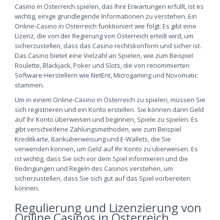
Casino in Österreich spielen, das Ihre Erwartungen erfüllt, ist es
wichtig, einige grundlegende Informationen zu verstehen. Ein
Online-Casino in Österreich funktioniert wie folgt: Es gibt eine
Lizenz, die von der Regierung von Österreich erteilt wird, um
sicherzustellen, dass das Casino rechtskonform und sicher ist.
Das Casino bietet eine Vielzahl an Spielen, wie zum Beispiel
Roulette, Blackjack, Poker und Slots, die von renommierten
Software-Herstellern wie NetEnt, Microgaming und Novomatic
stammen.
Um in einem Online-Casino in Österreich zu spielen, müssen Sie
sich registrieren und ein Konto erstellen. Sie können dann Geld
auf Ihr Konto überweisen und beginnen, Spiele zu spielen. Es
gibt verschiedene Zahlungsmethoden, wie zum Beispiel
Kreditkarte, Banküberweisung und E-Wallets, die Sie
verwenden können, um Geld auf Ihr Konto zu überweisen. Es
ist wichtig, dass Sie sich vor dem Spiel informieren und die
Bedingungen und Regeln des Casinos verstehen, um
sicherzustellen, dass Sie sich gut auf das Spiel vorbereiten
können.
Regulierung und Lizenzierung von
Online Casinos in Österreich