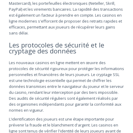
Mastercard), les portefeuilles électroniques (Neteller, Skrill,
PayPal) et les virements bancaires. La rapidité des transactions
est également un facteur à prendre en compte. Les casinos en
ligne modernes s'efforcent de proposer des retraits rapides et
efficaces, permettant aux joueurs de récupérer leurs gains
sans délai.
Les protocoles de sécurité et le
cryptage des données
Les nouveaux casinos en ligne mettent en œuvre des
protocoles de sécurité rigoureux pour protéger les informations
personnelles et financières de leurs joueurs. Le cryptage SSL
est une technologie essentielle qui permet de chiffrer les
données transmises entre le navigateur du joueur et le serveur
du casino, rendant leur interception par des tiers impossible.
Des audits de sécurité réguliers sont également réalisés par
des organismes indépendants pour garantir la conformité aux
normes en vigueur.
L'identification des joueurs est une étape importante pour
prévenir la fraude et le blanchiment d'argent. Les casinos en
ligne sont tenus de vérifier l'identité de leurs joueurs avant de