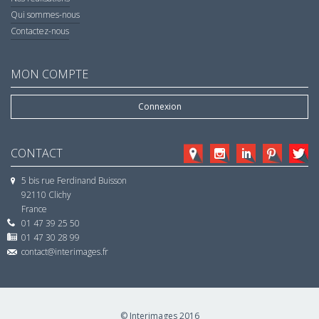
Qui sommes-nous
Contactez-nous
MON COMPTE
Connexion
CONTACT
5 bis rue Ferdinand Buisson
92110 Clichy
France
01 47 39 25 50
01 47 30 28 99
contact@interimages.fr
© Interimages 2016