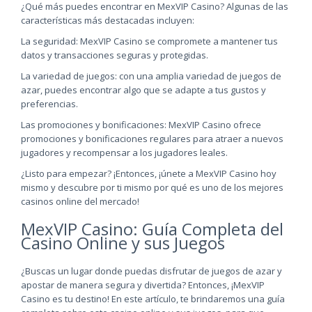
¿Qué más puedes encontrar en MexVIP Casino? Algunas de las
características más destacadas incluyen:
La seguridad: MexVIP Casino se compromete a mantener tus
datos y transacciones seguras y protegidas.
La variedad de juegos: con una amplia variedad de juegos de
azar, puedes encontrar algo que se adapte a tus gustos y
preferencias.
Las promociones y bonificaciones: MexVIP Casino ofrece
promociones y bonificaciones regulares para atraer a nuevos
jugadores y recompensar a los jugadores leales.
¿Listo para empezar? ¡Entonces, ¡únete a MexVIP Casino hoy
mismo y descubre por ti mismo por qué es uno de los mejores
casinos online del mercado!
MexVIP Casino: Guía Completa del
Casino Online y sus Juegos
¿Buscas un lugar donde puedas disfrutar de juegos de azar y
apostar de manera segura y divertida? Entonces, ¡MexVIP
Casino es tu destino! En este artículo, te brindaremos una guía