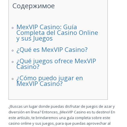
Содержимое
MexVIP Casino: Guía
Completa del Casino Online
y sus Juegos
¿Qué es MexVIP Casino?
¿Qué juegos ofrece MexVIP
Casino?
¿Cómo puedo jugar en
MexVIP Casino?
¿Buscas un lugar donde puedas disfrutar de juegos de azar y
diversión en línea? Entonces, ¡MexVIP Casino es tu destino! En
este artículo, te brindaremos una guía completa sobre este
casino online y sus juegos, para que puedas aprovechar al