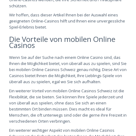
schützen.
Wir hoffen, dass dieser Artikel Ihnen bei der Auswahl eines
geeigneten Online-Casinos hilft und Ihnen eine unvergessliche
Spiel-Erlebnis bietet.
Die Vorteile von mobilen Online
Casinos
Wenn Sie auf der Suche nach einem Online Casino sind, das
Ihnen die Möglichkeit bietet, von überall aus zu spielen, sind Sie
bei mobilen Online Casinos Schweiz genau richtig. Diese Art von
Casinos bietet Ihnen die Möglichkeit, Ihre Lieblings-Spiele von
überall aus zu spielen, egal wo Sie sich aufhalten.
Ein weiterer Vorteil von mobilen Online Casinos Schweiz ist die
Flexibilität, die sie bieten. Sie können Ihre Spiele jederzeit und
von überall aus spielen, ohne dass Sie sich an einen
bestimmten Ort binden müssen. Dies macht es ideal für
Menschen, die oft unterwegs sind oder die gerne ihre Freizeit in
verschiedenen Orten verbringen.
Ein weiterer wichtiger Aspekt von mobilen Online Casinos