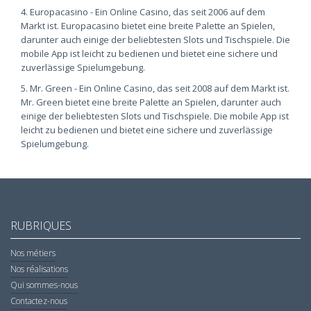
4. Europacasino - Ein Online Casino, das seit 2006 auf dem
Markt ist. Europacasino bietet eine breite Palette an Spielen,
darunter auch einige der beliebtesten Slots und Tischspiele. Die
mobile App ist leicht zu bedienen und bietet eine sichere und
zuverlässige Spielumgebung.
5. Mr. Green - Ein Online Casino, das seit 2008 auf dem Markt ist.
Mr. Green bietet eine breite Palette an Spielen, darunter auch
einige der beliebtesten Slots und Tischspiele. Die mobile App ist
leicht zu bedienen und bietet eine sichere und zuverlässige
Spielumgebung.
RUBRIQUES
Nos métiers
Nos réalisations
Qui sommes-nous
Contactez-nous