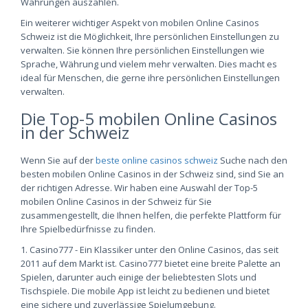
Währungen auszahlen.
Ein weiterer wichtiger Aspekt von mobilen Online Casinos
Schweiz ist die Möglichkeit, Ihre persönlichen Einstellungen zu
verwalten. Sie können Ihre persönlichen Einstellungen wie
Sprache, Währung und vielem mehr verwalten. Dies macht es
ideal für Menschen, die gerne ihre persönlichen Einstellungen
verwalten.
Die Top-5 mobilen Online Casinos
in der Schweiz
Wenn Sie auf der
beste online casinos schweiz
Suche nach den
besten mobilen Online Casinos in der Schweiz sind, sind Sie an
der richtigen Adresse. Wir haben eine Auswahl der Top-5
mobilen Online Casinos in der Schweiz für Sie
zusammengestellt, die Ihnen helfen, die perfekte Plattform für
Ihre Spielbedürfnisse zu finden.
1. Casino777 - Ein Klassiker unter den Online Casinos, das seit
2011 auf dem Markt ist. Casino777 bietet eine breite Palette an
Spielen, darunter auch einige der beliebtesten Slots und
Tischspiele. Die mobile App ist leicht zu bedienen und bietet
eine sichere und zuverlässige Spielumgebung.