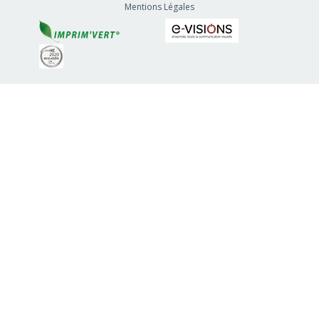
Mentions Légales