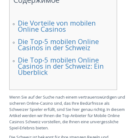
Die Vorteile von mobilen
Online Casinos
Die Top-5 mobilen Online
Casinos in der Schweiz
Die Top-5 mobilen Online
Casinos in der Schweiz: Ein
Überblick
Wenn Sie auf der Suche nach einem vertrauenswürdigen und
sicheren Online-Casino sind, das Ihre Bedürfnisse als
Schweizer Spieler erfüllt, sind Sie hier genau richtig. In diesem
Artikel werden wir Ihnen die Top-Anbieter für Mobile Online
Casinos Schweiz vorstellen, die Ihnen eine unvergessliche
Spiel-Erlebnis bieten.
Die Schweiz ist bekannt für ihre strengen Regeln und