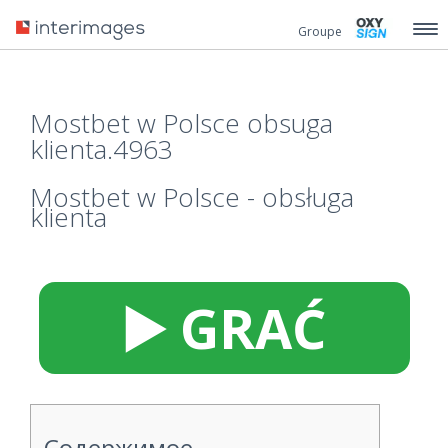
Groupe
Mostbet w Polsce obsuga
klienta.4963
Mostbet w Polsce - obsługa
klienta
▶️ GRAĆ
Содержимое