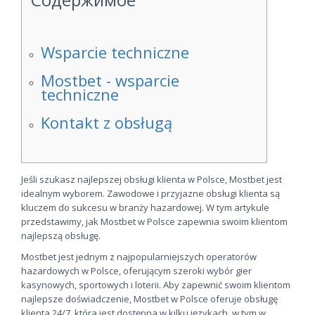
Wsparcie techniczne
Mostbet - wsparcie
techniczne
Kontakt z obsługą
Jeśli szukasz najlepszej obsługi klienta w Polsce, Mostbet jest
idealnym wyborem. Zawodowe i przyjazne obsługi klienta są
kluczem do sukcesu w branży hazardowej. W tym artykule
przedstawimy, jak Mostbet w Polsce zapewnia swoim klientom
najlepszą obsługę.
Mostbet jest jednym z najpopularniejszych operatorów
hazardowych w Polsce, oferującym szeroki wybór gier
kasynowych, sportowych i loterii. Aby zapewnić swoim klientom
najlepsze doświadczenie, Mostbet w Polsce oferuje obsługę
klienta 24/7, która jest dostępna w kilku językach, w tym w