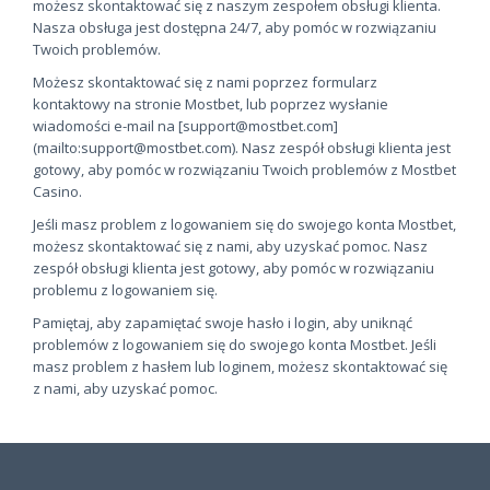
możesz skontaktować się z naszym zespołem obsługi klienta.
Nasza obsługa jest dostępna 24/7, aby pomóc w rozwiązaniu
Twoich problemów.
Możesz skontaktować się z nami poprzez formularz
kontaktowy na stronie Mostbet, lub poprzez wysłanie
wiadomości e-mail na [support@mostbet.com]
(mailto:support@mostbet.com). Nasz zespół obsługi klienta jest
gotowy, aby pomóc w rozwiązaniu Twoich problemów z Mostbet
Casino.
Jeśli masz problem z logowaniem się do swojego konta Mostbet,
możesz skontaktować się z nami, aby uzyskać pomoc. Nasz
zespół obsługi klienta jest gotowy, aby pomóc w rozwiązaniu
problemu z logowaniem się.
Pamiętaj, aby zapamiętać swoje hasło i login, aby uniknąć
problemów z logowaniem się do swojego konta Mostbet. Jeśli
masz problem z hasłem lub loginem, możesz skontaktować się
z nami, aby uzyskać pomoc.