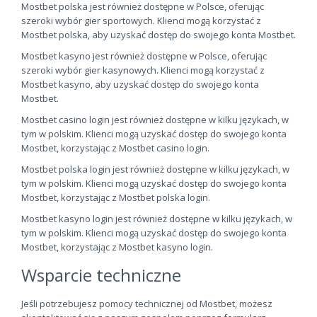
Mostbet polska jest również dostępne w Polsce, oferując
szeroki wybór gier sportowych. Klienci mogą korzystać z
Mostbet polska, aby uzyskać dostęp do swojego konta Mostbet.
Mostbet kasyno jest również dostępne w Polsce, oferując
szeroki wybór gier kasynowych. Klienci mogą korzystać z
Mostbet kasyno, aby uzyskać dostęp do swojego konta
Mostbet.
Mostbet casino login jest również dostępne w kilku językach, w
tym w polskim. Klienci mogą uzyskać dostęp do swojego konta
Mostbet, korzystając z Mostbet casino login.
Mostbet polska login jest również dostępne w kilku językach, w
tym w polskim. Klienci mogą uzyskać dostęp do swojego konta
Mostbet, korzystając z Mostbet polska login.
Mostbet kasyno login jest również dostępne w kilku językach, w
tym w polskim. Klienci mogą uzyskać dostęp do swojego konta
Mostbet, korzystając z Mostbet kasyno login.
Wsparcie techniczne
Jeśli potrzebujesz pomocy technicznej od Mostbet, możesz