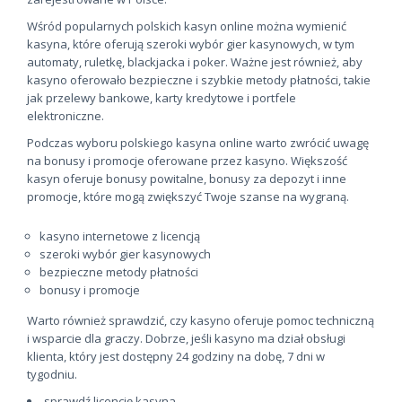
Wśród popularnych polskich kasyn online można wymienić
kasyna, które oferują szeroki wybór gier kasynowych, w tym
automaty, ruletkę, blackjacka i poker. Ważne jest również, aby
kasyno oferowało bezpieczne i szybkie metody płatności, takie
jak przelewy bankowe, karty kredytowe i portfele
elektroniczne.
Podczas wyboru polskiego kasyna online warto zwrócić uwagę
na bonusy i promocje oferowane przez kasyno. Większość
kasyn oferuje bonusy powitalne, bonusy za depozyt i inne
promocje, które mogą zwiększyć Twoje szanse na wygraną.
kasyno internetowe z licencją
szeroki wybór gier kasynowych
bezpieczne metody płatności
bonusy i promocje
Warto również sprawdzić, czy kasyno oferuje pomoc techniczną
i wsparcie dla graczy. Dobrze, jeśli kasyno ma dział obsługi
klienta, który jest dostępny 24 godziny na dobę, 7 dni w
tygodniu.
sprawdź licencję kasyna