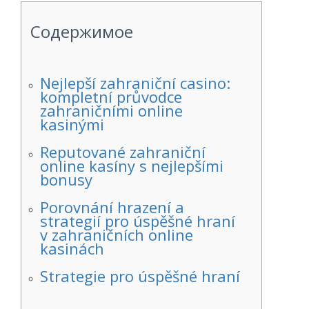
Содержимое
Nejlepší zahraniční casino:
kompletní průvodce
zahraničními online
kasinými
Reputované zahraniční
online kasíny s nejlepšími
bonusy
Porovnání hrazení a
strategií pro úspěšné hraní
v zahraničních online
kasinách
Strategie pro úspěšné hraní