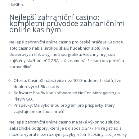
dalšího.
Nejlepší zahraniční casino:
kompletní průvodce zahraničními
online kasinými
Nejlepší zahraniční online casino pro české hráče je CasinoX.
Toto casino nabízí širokou škálu hudebních slotů, live
dealerových hřík a výjimečnou grafiku. Všechny hry jsou
zajištěny službou eCOGRA, což znamená, že jsou bezpečné a
spravedlivé.
Oferta: CasinoX nabízí více než 1000 hudebních slotů, live
dealerových hřík a karty.
Software: Používá se software od NetEnt, Microgaming a
Play’n GO.
Příspěvky: Má výkonnou program pro příspěvky, který
zajišťuje bezpečnost hráčů.
Nejlepší zahraniční online casino má také výkonnou službu
zákaznické podpory, která je k dispozici 24/7. Při registraci si
můžete vybrat mezi různými jazyky, včetně češtiny, což je velký