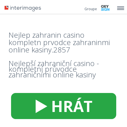
Groupe
Nejlep zahranin casino
kompletn prvodce zahraninmi
online kasiny.2857
Nejlepší zahraniční casino -
kompletní průvodce
zahraničními online kasiny
▶️ HRÁT