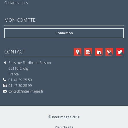
Contactez-nous
MON COMPTE
Connexion
CONTACT
5 bis rue Ferdinand Buisson
92110 Clichy
France
01 47 39 25 50
01 47 30 28 99
contact@interimages.fr
© Interimages 2016
Plan du site