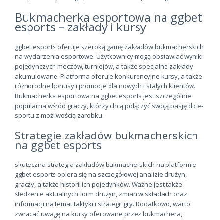
Bukmacherka esportowa na ggbet
esports – zakłady i kursy
ggbet esports oferuje szeroką gamę zakładów bukmacherskich
na wydarzenia esportowe. Użytkownicy mogą obstawiać wyniki
pojedynczych meczów, turniejów, a także specjalne zakłady
akumulowane. Platforma oferuje konkurencyjne kursy, a także
różnorodne bonusy i promocje dla nowych i stałych klientów.
Bukmacherka esportowa na ggbet esports jest szczególnie
popularna wśród graczy, którzy chcą połączyć swoją pasję do e-
sportu z możliwością zarobku.
Strategie zakładów bukmacherskich
na ggbet esports
skuteczna strategia zakładów bukmacherskich na platformie
ggbet esports opiera się na szczegółowej analizie drużyn,
graczy, a także historii ich pojedynków. Ważne jest także
śledzenie aktualnych form drużyn, zmian w składach oraz
informacji na temat taktyki i strategii gry. Dodatkowo, warto
zwracać uwagę na kursy oferowane przez bukmachera,