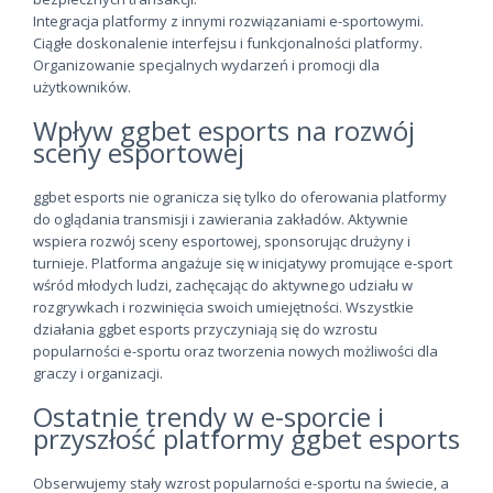
Integracja platformy z innymi rozwiązaniami e-sportowymi.
Ciągłe doskonalenie interfejsu i funkcjonalności platformy.
Organizowanie specjalnych wydarzeń i promocji dla
użytkowników.
Wpływ ggbet esports na rozwój
sceny esportowej
ggbet esports nie ogranicza się tylko do oferowania platformy
do oglądania transmisji i zawierania zakładów. Aktywnie
wspiera rozwój sceny esportowej, sponsorując drużyny i
turnieje. Platforma angażuje się w inicjatywy promujące e-sport
wśród młodych ludzi, zachęcając do aktywnego udziału w
rozgrywkach i rozwinięcia swoich umiejętności. Wszystkie
działania ggbet esports przyczyniają się do wzrostu
popularności e-sportu oraz tworzenia nowych możliwości dla
graczy i organizacji.
Ostatnie trendy w e-sporcie i
przyszłość platformy ggbet esports
Obserwujemy stały wzrost popularności e-sportu na świecie, a