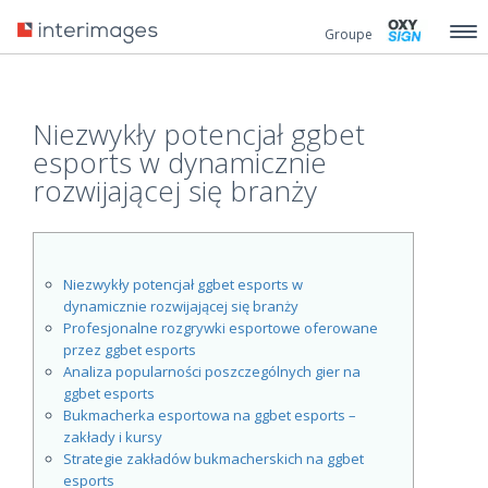
Groupe
Niezwykły potencjał ggbet
esports w dynamicznie
rozwijającej się branży
Niezwykły potencjał ggbet esports w
dynamicznie rozwijającej się branży
Profesjonalne rozgrywki esportowe oferowane
przez ggbet esports
Analiza popularności poszczególnych gier na
ggbet esports
Bukmacherka esportowa na ggbet esports –
zakłady i kursy
Strategie zakładów bukmacherskich na ggbet
esports