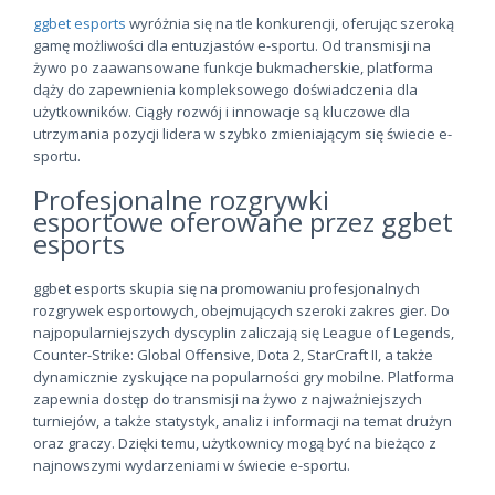
ggbet esports
wyróżnia się na tle konkurencji, oferując szeroką
gamę możliwości dla entuzjastów e-sportu. Od transmisji na
żywo po zaawansowane funkcje bukmacherskie, platforma
dąży do zapewnienia kompleksowego doświadczenia dla
użytkowników. Ciągły rozwój i innowacje są kluczowe dla
utrzymania pozycji lidera w szybko zmieniającym się świecie e-
sportu.
Profesjonalne rozgrywki
esportowe oferowane przez ggbet
esports
ggbet esports skupia się na promowaniu profesjonalnych
rozgrywek esportowych, obejmujących szeroki zakres gier. Do
najpopularniejszych dyscyplin zaliczają się League of Legends,
Counter-Strike: Global Offensive, Dota 2, StarCraft II, a także
dynamicznie zyskujące na popularności gry mobilne. Platforma
zapewnia dostęp do transmisji na żywo z najważniejszych
turniejów, a także statystyk, analiz i informacji na temat drużyn
oraz graczy. Dzięki temu, użytkownicy mogą być na bieżąco z
najnowszymi wydarzeniami w świecie e-sportu.