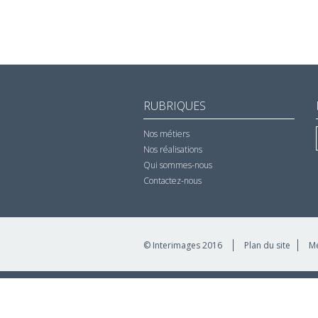
RUBRIQUES
Nos métiers
Nos réalisations
Qui sommes-nous
Contactez-nous
© Interimages 2016
Plan du site
Me