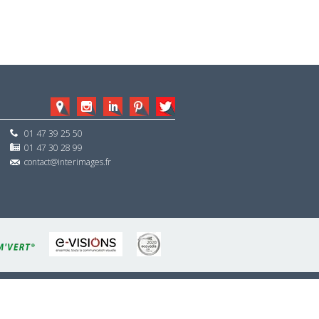
01 47 39 25 50
01 47 30 28 99
contact@interimages.fr