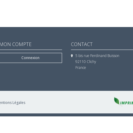
MON COMPTE
CONTACT
5 bis rue Ferdinand Buisson
Connexion
92110 Clichy
France
ntions Légales