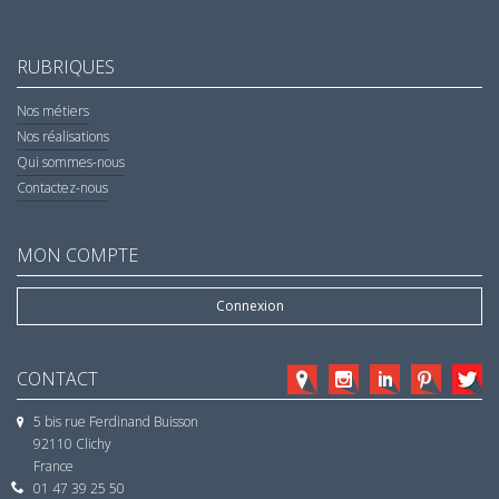
RUBRIQUES
Nos métiers
Nos réalisations
Qui sommes-nous
Contactez-nous
MON COMPTE
Connexion
CONTACT
5 bis rue Ferdinand Buisson
92110 Clichy
France
01 47 39 25 50