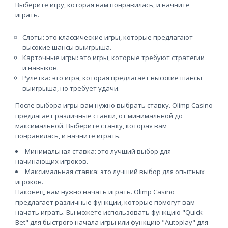
Выберите игру, которая вам понравилась, и начните
играть.
Слоты: это классические игры, которые предлагают
высокие шансы выигрыша.
Карточные игры: это игры, которые требуют стратегии
и навыков.
Рулетка: это игра, которая предлагает высокие шансы
выигрыша, но требует удачи.
После выбора игры вам нужно выбрать ставку. Olimp Casino
предлагает различные ставки, от минимальной до
максимальной. Выберите ставку, которая вам
понравилась, и начните играть.
Минимальная ставка: это лучший выбор для
начинающих игроков.
Максимальная ставка: это лучший выбор для опытных
игроков.
Наконец, вам нужно начать играть. Olimp Casino
предлагает различные функции, которые помогут вам
начать играть. Вы можете использовать функцию "Quick
Bet" для быстрого начала игры или функцию "Autoplay" для