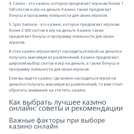
4. Casino - это казино, которое предлагает игрокам более 1
500 слотов и игр на деньги. Казино также предлагает
бонусы и программу лояльности для своих игроков.
5. Spin Samurai - это казино, которое предлагает игрокам
более 2 000 слотов и игр на деньги. Казино также
предлагает бонусы и программу лояльности для своих
игроков.
В этих казино игроки могут насладиться игрой на деньги и
получать максимум из развлечений. Казино предлагают
широкий выбор слотов и игр на деньги, а также бонусы и
программу лояльности для своих игроков.
Если вы ищете казино, где можно насладиться игрой на
деньги и получать максимум из развлечений, то вам стоит
обратить внимание на эти пять казино.
Как выбрать лучшее казино
онлайн: советы и рекомендации
Важные факторы при выборе
казино онлайн