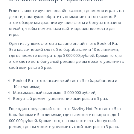
Если вы ищете лучшее онлайн-казино, где можно играть на
деньги, вам нужно обратить внимание на топ казино. В
этом обзоре мы сравним лучшие слоты и бонусы в казино
онлайн, чтобы помочь вам найти идеальное место для
игры.
Один из лучших слотов в казино онлайн - это Book of Ra.
Это классический слот с 5-ю барабанами и 10-ю линиями,
где вы можете выиграть до 5 000 000 рублей. Кроме того, в
этом слоте есть бонусный режим, где вы можете увеличить
свой выигрыш в 5 раз.
Book of Ra - это классический слот с 5-ю барабанами и
10-ю линиями;
Максимальный выигрыш - 5 000 000 рублей;
Бонусный режим - увеличение выигрыша в 5 раз.
Еще один популярный слот - это Sizzling Hot. Это слот с 5-ю
барабанами и 5-ю линиями, где вы можете выиграть до 1
000 000 рублей. Кроме того, в этом слоте есть бонусный
режим, где вы можете увеличить свой выигрыш в 3 раза.