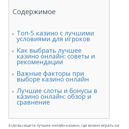
Содержимое
Топ-5 казино с лучшими
условиями для игроков
Как выбрать лучшее
казино онлайн: советы и
рекомендации
Важные факторы при
выборе казино онлайн
Лучшие слоты и бонусы в
казино онлайн: обзор и
сравнение
Если вы ищете лучшее онлайн-казино, где можно играть на