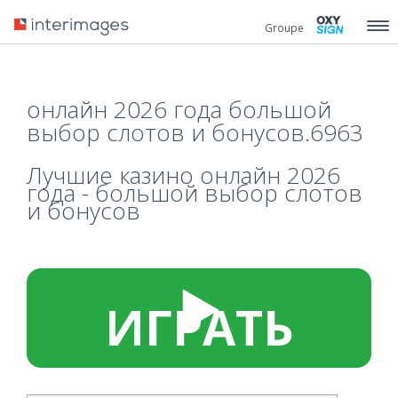
Groupe
онлайн 2026 года большой
выбор слотов и бонусов.6963
Лучшие казино онлайн 2026
года - большой выбор слотов
и бонусов
▶️
ИГРАТЬ