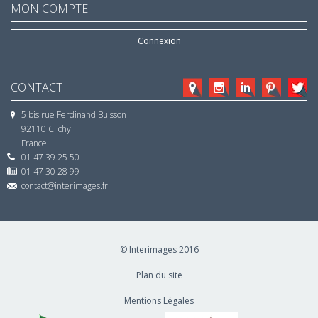
MON COMPTE
Connexion
CONTACT
5 bis rue Ferdinand Buisson
92110 Clichy
France
01 47 39 25 50
01 47 30 28 99
contact@interimages.fr
© Interimages 2016
Plan du site
Mentions Légales