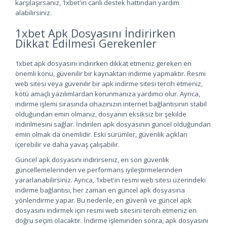
karşılaşırsanız, 1xbet'in canlı destek hattından yardım
alabilirsiniz.
1xbet Apk Dosyasını İndirirken
Dikkat Edilmesi Gerekenler
1xbet apk dosyasını indirirken dikkat etmeniz gereken en
önemli konu, güvenilir bir kaynaktan indirme yapmaktır. Resmi
web sitesi veya güvenilir bir apk indirme sitesi tercih etmeniz,
kötü amaçlı yazılımlardan korunmanıza yardımcı olur. Ayrıca,
indirme işlemi sırasında cihazınızın internet bağlantısının stabil
olduğundan emin olmanız, dosyanın eksiksiz bir şekilde
indirilmesini sağlar. İndirilen apk dosyasının güncel olduğundan
emin olmak da önemlidir. Eski sürümler, güvenlik açıkları
içerebilir ve daha yavaş çalışabilir.
Güncel apk dosyasını indirirseniz, en son güvenlik
güncellemelerinden ve performans iyileştirmelerinden
yararlanabilirsiniz. Ayrıca, 1xbet'in resmi web sitesi üzerindeki
indirme bağlantısı, her zaman en güncel apk dosyasına
yönlendirme yapar. Bu nedenle, en güvenli ve güncel apk
dosyasını indirmek için resmi web sitesini tercih etmeniz en
doğru seçim olacaktır. İndirme işleminden sonra, apk dosyasını