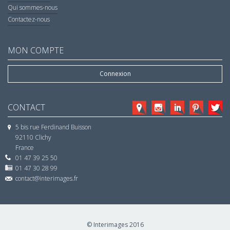
Qui sommes-nous
Contactez-nous
MON COMPTE
Connexion
CONTACT
5 bis rue Ferdinand Buisson
92110 Clichy
France
01 47 39 25 50
01 47 30 28 99
contact@interimages.fr
© Interimages 2016