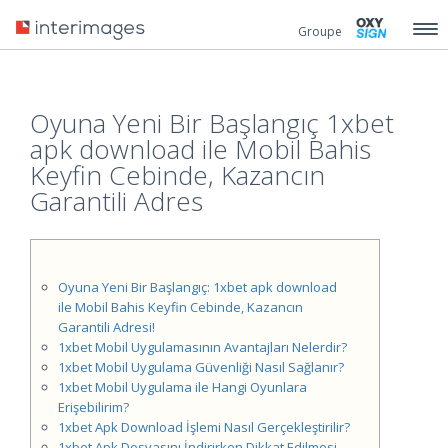
Groupe
Oyuna Yeni Bir Başlangıç 1xbet
apk download ile Mobil Bahis
Keyfin Cebinde, Kazancın
Garantili Adres
Oyuna Yeni Bir Başlangıç: 1xbet apk download
ile Mobil Bahis Keyfin Cebinde, Kazancın
Garantili Adresi!
1xbet Mobil Uygulamasının Avantajları Nelerdir?
1xbet Mobil Uygulama Güvenliği Nasıl Sağlanır?
1xbet Mobil Uygulama ile Hangi Oyunlara
Erişebilirim?
1xbet Apk Download İşlemi Nasıl Gerçekleştirilir?
1xbet Apk Dosyasını İndirirken Dikkat Edilmesi