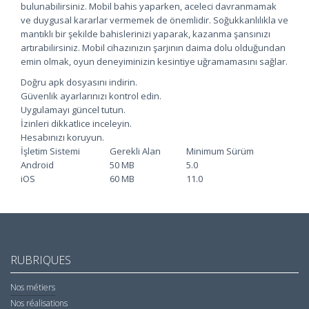
bulunabilirsiniz. Mobil bahis yaparken, aceleci davranmamak
ve duygusal kararlar vermemek de önemlidir. Soğukkanlılıkla ve
mantıklı bir şekilde bahislerinizi yaparak, kazanma şansınızı
artırabilirsiniz. Mobil cihazınızın şarjının daima dolu olduğundan
emin olmak, oyun deneyiminizin kesintiye uğramamasını sağlar.
Doğru apk dosyasını indirin.
Güvenlik ayarlarınızı kontrol edin.
Uygulamayı güncel tutun.
İzinleri dikkatlice inceleyin.
Hesabınızı koruyun.
İşletim Sistemi
Gerekli Alan
Minimum Sürüm
Android
50 MB
5.0
iOS
60 MB
11.0
RUBRIQUES
Nos métiers
Nos réalisations