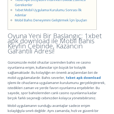
Gerekenler
1xbet Mobil Uygulama Kurulumu Sonrası İlk
Adımlar
Mobil Bahis Deneyimini Geliştirmek İçin İpuçları
Oyuna Yeni Bir Başlangıç: 1xbet
apk download ile Mobil Bahis
Keyfin Cebinde, Kazancın
Garantili Adresi!
Günümüzde mobil cihazlar üzerinden bahis ve casino
oyunlarına erişim, kullanıcılar için büyük bir kolaylık
sağlamaktadır. Bu kolaylığın en önemli araçlarından biri de
mobil uygulamalardır. Bahis severler,
1xbet apk download
işlemi ile cihazlarına uygulamanın kurulumunu gerçekleştirerek,
istedikleri zaman ve yerde favori oyunlarına erişebilirler. Bu
sayede, spor bahislerinden canlı casino oyunlarına kadar
birçok farklı seçeneği cebinizden kolayca yönetebilirsiniz.
Mobil uygulamanın sunduğu avantajlar sadece erişim
kolaylığıyla sınırlı değildir. Aynı zamanda, hızlı ve güvenli bir