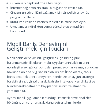
Güvenilir bir apk indirme sitesi seçin.
İnternet bağlantınızın stabil olduğundan emin olun.
Cihazınızın güvenliğini sağlamak için güncel bir antivirüs
programı kullanın.
Kurulum sırasında istenen izinleri dikkatlice inceleyin.
Uygulamayı indirdikten sonra güncel olup olmadığını
kontrol edin.
Mobil Bahis Deneyimini
Geliştirmek İçin İpuçları
Mobil bahis deneyiminizi geliştirmek için birkaç ipucu
bulunmaktadır. İlk olarak, mobil uygulamanın bildirimlerini
etkinleştirerek, güncel bonuslar, promosyonlar ve maç sonuçları
hakkında anında bilgi sahibi olabilirsiniz. İkinci olarak, farklı
bahis seçeneklerini deneyerek, kendinize en uygun stratejiyi
bulabilirsiniz. Üçüncü olarak, bahislerinizi yaparken dikkatli ve
bilinçli hareket etmeniz, kayıplarınızı minimize etmenize
yardımcı olur.
Ayrıca, mobil uygulamanın sunduğu istatistikler ve analizler
bölümünden yararlanarak, daha doğru tahminlerde