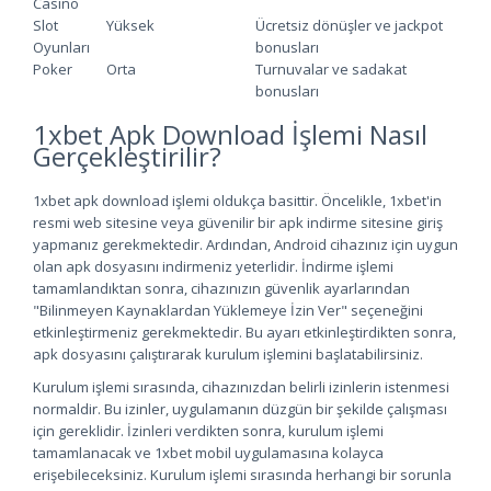
Casino
Slot
Yüksek
Ücretsiz dönüşler ve jackpot
Oyunları
bonusları
Poker
Orta
Turnuvalar ve sadakat
bonusları
1xbet Apk Download İşlemi Nasıl
Gerçekleştirilir?
1xbet apk download işlemi oldukça basittir. Öncelikle, 1xbet'in
resmi web sitesine veya güvenilir bir apk indirme sitesine giriş
yapmanız gerekmektedir. Ardından, Android cihazınız için uygun
olan apk dosyasını indirmeniz yeterlidir. İndirme işlemi
tamamlandıktan sonra, cihazınızın güvenlik ayarlarından
"Bilinmeyen Kaynaklardan Yüklemeye İzin Ver" seçeneğini
etkinleştirmeniz gerekmektedir. Bu ayarı etkinleştirdikten sonra,
apk dosyasını çalıştırarak kurulum işlemini başlatabilirsiniz.
Kurulum işlemi sırasında, cihazınızdan belirli izinlerin istenmesi
normaldir. Bu izinler, uygulamanın düzgün bir şekilde çalışması
için gereklidir. İzinleri verdikten sonra, kurulum işlemi
tamamlanacak ve 1xbet mobil uygulamasına kolayca
erişebileceksiniz. Kurulum işlemi sırasında herhangi bir sorunla