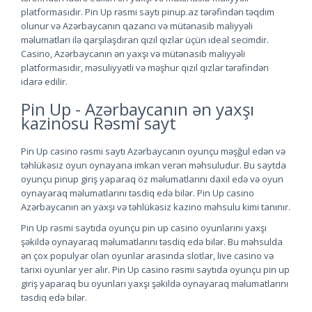
platformasıdır. Pin Up rəsmi saytı pinup.az tərəfindən təqdim
olunur və Azərbaycanın qazancı və mütənasib maliyyəli
məlumatları ilə qarşılaşdıran qızıl qızlar üçün ideal secimdir.
Casino, Azərbaycanın ən yaxşı və mütənasib maliyyəli
platformasıdır, məsuliyyətli və məşhur qızıl qızlar tərəfindən
idarə edilir.
Pin Up - Azərbaycanın ən yaxşı
kazinosu Rəsmi sayt
Pin Up casino rəsmi saytı Azərbaycanın oyunçu məşğul edən və
təhlükəsiz oyun oynayana imkan verən məhsuludur. Bu saytda
oyunçu pinup giriş yaparaq öz məlumatlarını daxil edə və oyun
oynayaraq məlumatlarını təsdiq edə bilər. Pin Up casino
Azərbaycanın ən yaxşı və təhlükəsiz kazino məhsulu kimi tanınır.
Pin Up rəsmi saytıda oyunçu pin up casino oyunlarını yaxşı
şəkildə oynayaraq məlumatlarını təsdiq edə bilər. Bu məhsulda
ən çox populyar olan oyunlar arasında slotlar, live casino və
tarixi oyunlar yer alır. Pin Up casino rəsmi saytıda oyunçu pin up
giriş yaparaq bu oyunları yaxşı şəkildə oynayaraq məlumatlarını
təsdiq edə bilər.