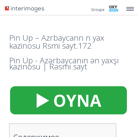
Groupe
Pin Up – Azrbaycann n yax
kazinosu Rsmi sayt.172
Pin Up - Azərbaycanın ən yaxşı
kazinosu | Rəsmi sayt
▶️ OYNA
Содержимое