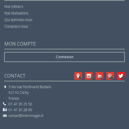
Nos métiers
Nos réalisations
Qui sommes-nous
Contactez-nous
MON COMPTE
Connexion
CONTACT
5 bis rue Ferdinand Buisson
92110 Clichy
France
01 47 39 25 50
01 47 30 28 99
contact@interimages.fr