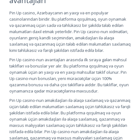
avantajları
Pin Up casino, Azərbaycanın ən yaxşı və en populyar
casinolarından biridir. Bu platforma qoşulmaq, oyun oynamak
və qazanmaq üçün sadə və təhlükəsiz bir şəkildə tələb edilən
məlumatları daxil etmək yeterlidir. Pin Up casino-nun xidmətləri,
oyunların geniş kəndli seçimindən, əməkdaşları ilə əlaqə
saxlamaq və qazanmaq üçün tələb edilən məlumatları saxlamaq
kimi təhlükəsiz və fərqli şəkildən istifadə edilə bilər.
Pin Up casino-nun avantajları arasında ilk sıraya gələn məhsul
təklifləri və bonuslar yer alır. Bu platforma qoşulmaq və oyun
oynamak üçün ən yaxşı və en yaxşı məhsullar təklif olunur. Pin
Up casino-nun bonusları, yeni müraciətçilər üçün 100%
qazanma bonusu və daha çox təkliflərə aiddır. Bu təkliflər, oyun
oynamanıza qədər müraciətçilərinə məxsusdur.
Pin Up casino-nun əməkdaşları ilə əlaqə saxlamaq və qazanmaq
üçün tələb edilən məlumatları saxlamaq üçün təhlükəsiz və fərqli
şəkildən istifadə edilə bilər. Bu platforma qoşulmaq və oyun
oynamak üçün əməkdaşları ilə əlaqə saxlamaq, qazanmaq və
məxsus maliyyələri saxlamaq üçün təhlükəsiz və fərqli şəkildən
istifadə edilə bilər. Pin Up casino-nun əməkdaşları ilə əlaqə
saxlamaq, qazanmaq və məxsus maliyyələri saxlamaq üçün