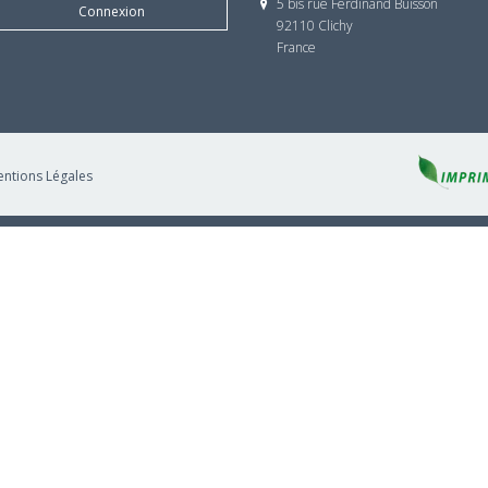
5 bis rue Ferdinand Buisson
Connexion
92110 Clichy
France
ntions Légales