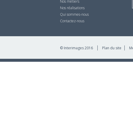
Nos métiers
Nos réalisations
Qui sommes-nous
Contactez-nous
© Interimages 2016
Plan du site
Me