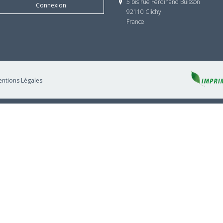
5 bis rue Ferdinand Buisson
Connexion
92110 Clichy
France
ntions Légales