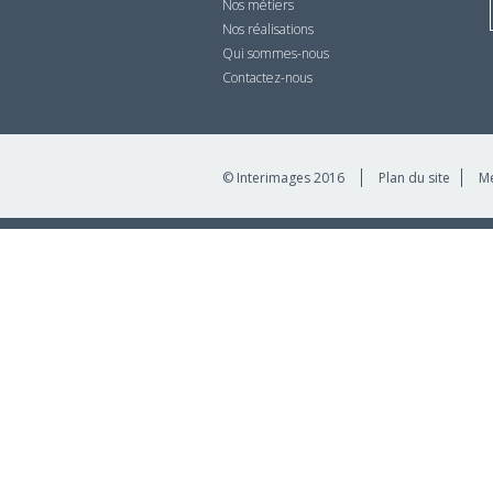
Nos métiers
Nos réalisations
Qui sommes-nous
Contactez-nous
© Interimages 2016
Plan du site
Me