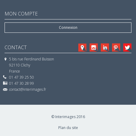
MON COMPTE
Connexion
CONTACT
5 bis rue Ferdinand Buisson
92110 Clichy
France
01 47 39 25 50
01 47 30 28 99
contact@interimages.fr
© Interimages 2016
Plan du site