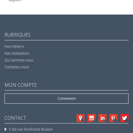
RUBRIQUES
Nos métiers
Nos réalisations
Qui sommes-nous
Contactez-nous
MON COMPTE
Connexion
CONTACT
5 bis rue Ferdinand Buisson