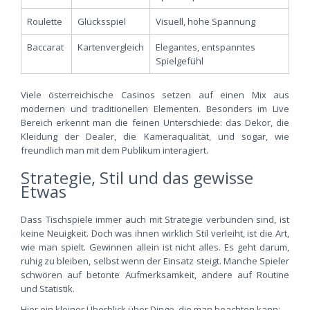
Roulette
Glücksspiel
Visuell, hohe Spannung
Baccarat
Kartenvergleich
Elegantes, entspanntes
Spielgefühl
Viele österreichische Casinos setzen auf einen Mix aus
modernen und traditionellen Elementen. Besonders im Live
Bereich erkennt man die feinen Unterschiede: das Dekor, die
Kleidung der Dealer, die Kameraqualität, und sogar, wie
freundlich man mit dem Publikum interagiert.
Strategie, Stil und das gewisse
Etwas
Dass Tischspiele immer auch mit Strategie verbunden sind, ist
keine Neuigkeit. Doch was ihnen wirklich Stil verleiht, ist die Art,
wie man spielt. Gewinnen allein ist nicht alles. Es geht darum,
ruhig zu bleiben, selbst wenn der Einsatz steigt. Manche Spieler
schwören auf betonte Aufmerksamkeit, andere auf Routine
und Statistik.
Hier ein kleiner Überblick über Dinge, die man beachten kann: