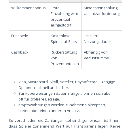
Willkommensbonus
Erste
Mindesteinzahlung,
Einzahlung wird
Umsatzanforderung
prozentual
aufgestockt
Freispiele
Kostenlose
Limitierte
Spins auf Slots
Nutzungsdauer
Cashback
Rückerstattung
Abhängig von
von
Verlustsumme
Prozentanteilen
Visa, Mastercard, Skrill, Neteller, Paysafecard – gängige
Optionen, schnell und sicher.
Banküberweisungen dauern länger, lohnen sich aber
oft für größere Beträge.
Kryptowährungen werden zunehmend akzeptiert,
bieten aber einen anderen Ansatz.
So verschieden die Zahlungsmittel sind, gemeinsam ist ihnen,
dass Spieler zunehmend Wert auf Transparenz legen. Keine