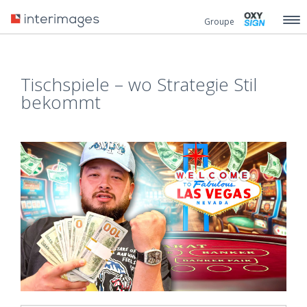
Groupe
Tischspiele – wo Strategie Stil
bekommt