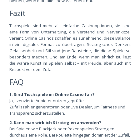
bleiben, wenn man alles bewusst erlebt hat.
Fazit
Tischspiele sind mehr als einfache Casinooptionen, sie sind
eine Form von Unterhaltung, die Verstand und Nervenkitzel
vereint. Online Casinos schaffen es zunehmend, diese Balance
in ein digitales Format zu übertragen. Strategisches Denken,
Gelassenheit und Stil sind jene Bausteine, die diese Spiele so
besonders machen. Und am Ende, wenn man ehrlich ist, liegt
die wahre Kunst im Spielen selbst – mit Freude, aber auch mit
Respekt vor dem Zufall.
FAQ
1. Sind Tischspiele im Online Casino fair?
Ja, lizenzierte Anbieter nutzen geprüfte
Zufallszahlengeneratoren oder Live Dealer, um Fairness und
Transparenz sicherzustellen.
2. Kann man wirklich Strategien anwenden?
Bei Spielen wie Blackjack oder Poker spielen Strategien
durchaus eine Rolle. Bei Roulette hingegen dominiert der Zufall,