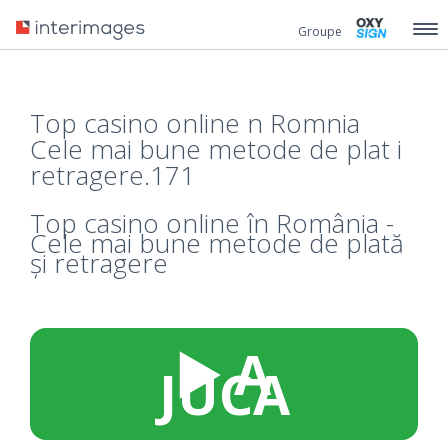
Groupe
Top casino online n Romnia
Cele mai bune metode de plat i
retragere.171
Top casino online în România -
Cele mai bune metode de plată
și retragere
▶️ A
JUCA