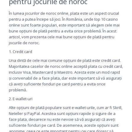
pentru jocurile de noroc
În lumea jocurilor de noroc online, plata este un aspect crucial
pentru a putea începe să joci. În România, unde top 10 casino
online sunt foarte populari, este important să alegem cele mai
bune opțiuni de plată pentru a evita orice problemă. În acest
articol, vom prezenta cele mai bune opțiuni de plată pentru
jocurile de noroc.
1. Credit card
Una dintă de cele mai comune opțiuni de plată este credit card.
Majoritatea caselor de noroc online acceptă plata cu credit card,
inclusiv Visa, Mastercard și Maestro. Acesta este un mod rapid
și convenabil de a face plata, dar este important să vă asigurați
că aveți suficiente fonduri pe card pentru a evita orice
problemă.
2. E-wallet-uri
Alte opțiuni de plată populare sunt e-wallet-urile, cum ar fi Skrill,
Neteller și PayPal. Acestea sunt opțiuni rapide și sigure de a
face plata, deoarece nu este nevoie să vă asigurați că aveți
suficiente fonduri pe card. De asemenea, aceste opțiuni sunt
anonime, ceea ce este important pentru cei care doresc să