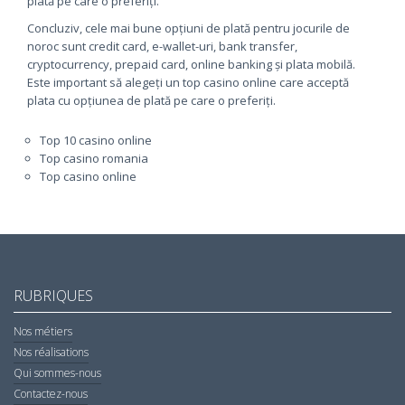
plată pe care o preferiți.
Concluziv, cele mai bune opțiuni de plată pentru jocurile de
noroc sunt credit card, e-wallet-uri, bank transfer,
cryptocurrency, prepaid card, online banking și plata mobilă.
Este important să alegeți un top casino online care acceptă
plata cu opțiunea de plată pe care o preferiți.
Top 10 casino online
Top casino romania
Top casino online
RUBRIQUES
Nos métiers
Nos réalisations
Qui sommes-nous
Contactez-nous