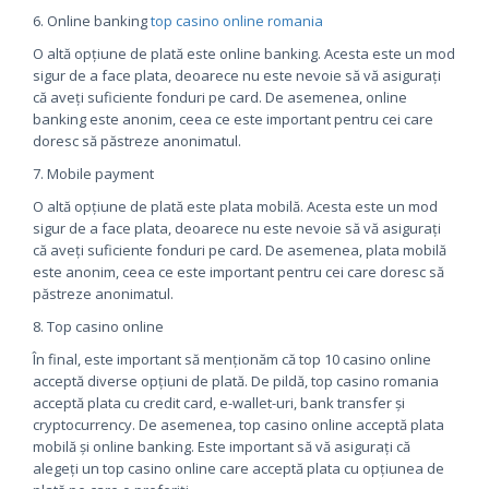
6. Online banking
top casino online romania
O altă opțiune de plată este online banking. Acesta este un mod
sigur de a face plata, deoarece nu este nevoie să vă asigurați
că aveți suficiente fonduri pe card. De asemenea, online
banking este anonim, ceea ce este important pentru cei care
doresc să păstreze anonimatul.
7. Mobile payment
O altă opțiune de plată este plata mobilă. Acesta este un mod
sigur de a face plata, deoarece nu este nevoie să vă asigurați
că aveți suficiente fonduri pe card. De asemenea, plata mobilă
este anonim, ceea ce este important pentru cei care doresc să
păstreze anonimatul.
8. Top casino online
În final, este important să menționăm că top 10 casino online
acceptă diverse opțiuni de plată. De pildă, top casino romania
acceptă plata cu credit card, e-wallet-uri, bank transfer și
cryptocurrency. De asemenea, top casino online acceptă plata
mobilă și online banking. Este important să vă asigurați că
alegeți un top casino online care acceptă plata cu opțiunea de