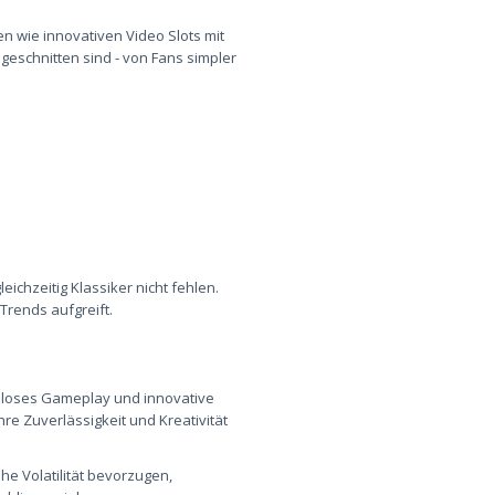
n wie innovativen Video Slots mit
geschnitten sind - von Fans simpler
ichzeitig Klassiker nicht fehlen.
rends aufgreift.
gsloses Gameplay und innovative
re Zuverlässigkeit und Kreativität
he Volatilität bevorzugen,