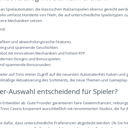
te an Spielautomaten, die klassischen Walzenspielen ebenso gerecht werde
lio umfasst Hunderte von Titeln, die auf unterschiedliche Spielertypen zu
lexere Mechaniken setzen.
ind:
rafiken und abwechslungsreiche Features.
Gaming und spannende Geschichten.
ebot mit innovativen Mechaniken und hohem RTP.
modernen Designs und Bonusspielen.
t und spannende Bonusrunden.
eler auf Trino immer Zugriff auf die neuesten Automatenhits haben und gle
elmäßige Aktualisierung des Sortiments, die neue Themen und Gameplay-T
er-Auswahl entscheidend für Spieler?
vom Entwickler ab. Gute Provider garantieren faire Gewinnchancen, reibun
rino Casino kooperiert ausschließlich mit renommierten Studios, die für ih
te dafür, dass unterschiedliche Präferenzen abgedeckt werden: Ob Sie ho