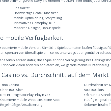
eine stimmungsvolle Storyline erleben möchten - hier findet jeder sein Li
Spezialität
Hochwertige Grafik, Klassiker
Mobile-Optimierung, Storytelling
Innovatives Gameplay, RTP
Moderne Designs, Bonusspiele
nd mobile Verfügbarkeit
die optimierte mobile Version. Sämtliche Spielautomaten laufen flüssig au
man spontan von überall spielen - sei es unterwegs oder gemütlich zuhaus
 Ladezeiten sorgen dafür, dass Spieler ohne Verzögerung ihre Lieblingsslo
Trino von vielen anderen Anbietern ab, wo gerade mobile Nutzer häufig
o Casino vs. Durchschnitt auf dem Markt
Trino Casino
Durchschnitt am 
Über 1000 Slots
500-700 Slots
NetEnt, Pragmatic Play, Play’n GO
Oft nur 3-4 Stand
Optimierte mobile Webseite, keine Apps
Häufig eingeschr
Regelmäßige Aktualisierung
Seltener frische Ti