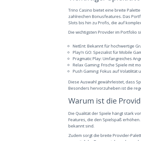
Trino Casino bietet eine breite Palet
zahlreichen Bonusfeatures. Das Portfo
Slots bis hin zu Profis, die auf komp
Die wichtigsten Provider im Portfolio s
NetEnt: Bekannt für hochwertige G
Play’n GO: Spezialist für Mobile 
Pragmatic Play: Umfangreiches Ang
Relax Gaming: Frische Spiele mit 
Push Gaming: Fokus auf Volatilitä
Diese Auswahl gewährleistet, dass Spi
Besonders hervorzuheben ist die reg
Warum ist die Provid
Die Qualität der Spiele hängt stark 
Features, die den Spielspaß erhöhen. T
bekannt sind.
Zudem sorgt die breite Provider-Palet