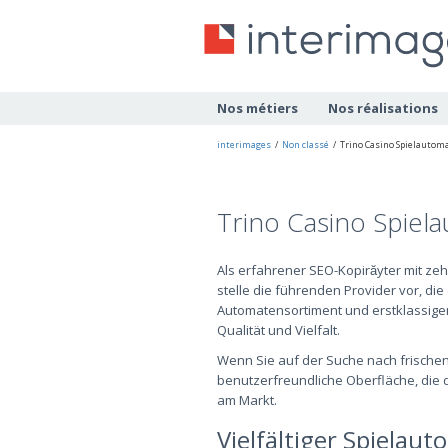
Nos métiers
Nos réalisations
interimages
/
Non classé
/
Trino Casino Spielautom
Trino Casino Spiel
Als erfahrener SEO-Kopirăyter mit z
stelle die führenden Provider vor, die
Automatensortiment und erstklassigen
Qualität und Vielfalt.
Wenn Sie auf der Suche nach frischen 
benutzerfreundliche Oberfläche, die d
am Markt.
Vielfältiger Spielau