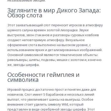
незабываемые эмоции.
Загляните в мир Дикого Запада:
Обзор слота
Этот захватывающий слот переносит игроков в атмосферу
шумного салуна времен золотой лихорадки. Звуки
выстрелов, звон стаканов и разговоры суровых ковбоев
создают неповторимую атмосферу. Визуальное
оформление слота выполнено на высоком уровне, с
использованием ярких и детализированных изображений.
Основной символикой являются тематические объекты:
револьверы, шляпы, подковы, мешки с золотом и, конечно
же, звезды шерифа.
Особенности геймплея и
символика
Игровой процесс достаточно прост и понятен даже для
новичков. Слот имеет 5 барабанов и несколько линий
выплат, что увеличивает шансы на выигрыш. Особое
внимание стоит уделить символу Wild, который
представлен в виде серебряной звезды шерифа. Этот