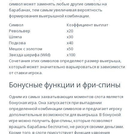
символ может заменять любые другие символы на
барабанах, тем самым увеличивая вероятность
формирования выигрышной комбинации.
Символ
Коэффициент выплат
Револьвер
x20
Шляпа
x30
Подкова
x40
Мешок с золотом
x50
Звезда шерифа (Wild)
x100
Сочетания этих символов определяют размер выигрыша,
который может значительно варьироваться в зависимости
от ставки игрока.
Бонусные функции и фри-спины
Одним из самых захватывающих моментов слота является
бонусная игра. Она запускается при выпадении
определенной комбинации символов и предлагает игроку
дополнительные возможности для выигрыша. В бонусной
игре можно получить фри-спины, которые позволяют
вращать барабаны бесплатно, не рискуя своими деньгами.
Кроме того, в слоте присутствует функция удвоения