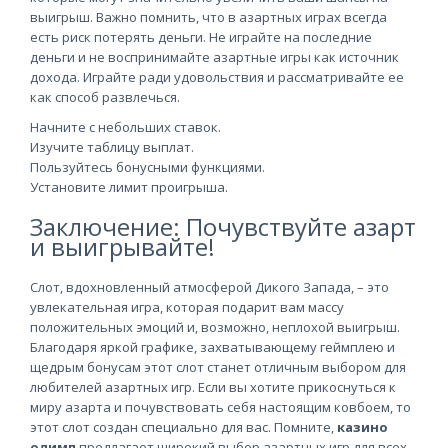
выигрыш. Важно помнить, что в азартных играх всегда
есть риск потерять деньги. Не играйте на последние
деньги и не воспринимайте азартные игры как источник
дохода. Играйте ради удовольствия и рассматривайте ее
как способ развлечься.
Начните с небольших ставок.
Изучите таблицу выплат.
Пользуйтесь бонусными функциями.
Установите лимит проигрыша.
Заключение: Почувствуйте азарт
и выигрывайте!
Слот, вдохновленный атмосферой Дикого Запада, – это
увлекательная игра, которая подарит вам массу
положительных эмоций и, возможно, неплохой выигрыш.
Благодаря яркой графике, захватывающему геймплею и
щедрым бонусам этот слот станет отличным выбором для
любителей азартных игр. Если вы хотите прикоснуться к
миру азарта и почувствовать себя настоящим ковбоем, то
этот слот создан специально для вас. Помните,
казино
олимп
предлагает широкий выбор азартных игр для всех