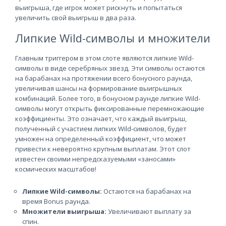
выигрыша, где игрок может рискнуть и попытаться
увеличить свой выигрыш в два раза.
Липкие Wild-символы и множители
Главным триггером в этом слоте являются липкие Wild-
символы в виде серебряных звезд. Эти символы остаются
на барабанах на протяжении всего бонусного раунда,
увеличивая шансы на формирование выигрышных
комбинаций. Более того, в бонусном раунде липкие Wild-
символы могут открыть фиксированные перемножающие
коэффициенты. Это означает, что каждый выигрыш,
полученный с участием липких Wild-символов, будет
умножен на определенный коэффициент, что может
привести к невероятно крупным выплатам. Этот слот
известен своими непредсказуемыми «заносами»
космических масштабов!
Липкие Wild-символы:
Остаются на барабанах на
время Bonus раунда.
Множители выигрыша:
Увеличивают выплату за
спин.