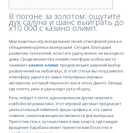
В погоне за золотом: ощутите
дух салуна и шанс выиграть до
x10 000 с казино олимп.
Мир азартных игр всегда манил своей атмосферой риска и
обещанием крупных выигрышей. Сегодня, благодаря
развитию технологий, испытать удачу можно, не выходя из
дома. Среди множества онлайн-платформ особое место
занимает
казино олимп
, предлагающее широкий выбор
развлечений на любой вкус. В этой статье мы погрузимся в
атмосферу одного из самых популярных игровых
автоматов, который перенесет вас в эпоху Дикого Запада,
где золото, риск и удача идут рука об руку.
Речь пойдет о слоте, вдохновленном духом салунов и
ковбойской романтики. Этот игровой автомат предлагает
увлекательный геймплей, яркую графику и, что самое
главное, захватывающие возможности для выигрыша.
Приготовьтесь к путешествию в мир азарта, где каждая
вращение барабана может принести вам богатство и