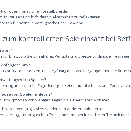
tlich oder monatlich eingestellt werden.
t an Pausen und hilft, das Spielverhalten zu reflektieren.
sorgen für schnelle Verfügbarkeit der Gewinne.
 zum kontrollierten Spieleinsatz bei Betf
are ein?
 für Limits, wo Sie Einzahlung, Verluste und Spielzeit individuell festlege
ür Anfänger sinnvoll?
en von klaren Grenzen, um langfristig das Spielvergnügen und die finanzie
antwortungsvollen Spielen?
dienung und schnelle Zugriffsmöglichkeiten auf alle Limits und Tools, auc
ne Pause vom Spielen einlegen?
usschluss-Optionen von wenigen Tagen bis zu mehreren Monaten.
eich verantwortungsvolles Spielen von anderen Anbietern?
izenzierung, umfangreichen Tools und benutzerfreundlicher Technik mach
t.