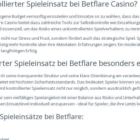
ierter Spieleinsatz bei Betflare Casino?
s eigene Budget vernünftig einzuteilen und Einsätze so zu wählen, dass da
are Casino bietet dazu zahlreiche Tools zur Selbstkontrolle wie Einzahlung
essenziell, um das Risiko eines unkontrollierten Spielverhaltens zu mini
nicht nur Stress und Frust, sondern fördert auch das strategische Spiel. S
stig mehr Kontrolle über ihre Aktivitäten. Erfah­rungen zeigen: Ein mode
angfristigen Erfolg.
rter Spieleinsatz bei Betflare besonder
rch seine transparente Struktur und seine klare Orientierung am verantwo
 arbeitet mit höchsten Sicherheitsstandards. Das bedeutet: Spieler können 
d kontrollierter Spieleinsatz nicht nur möglich, sondern ausdrücklich gefö
ür sein vielfältiges Spielangebot mit einer Balance aus Risiko und Unterh
n Einsatzlevel individuell anzupassen - ideal für Spieler, die ihre Limits
 Spieleinsätze bei Betflare:
udget