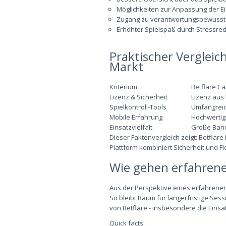
Möglichkeiten zur Anpassung der E
Zugang zu verantwortungsbewusste
Erhöhter Spielspaß durch Stressre
Praktischer Vergleic
Markt
Kriterium
Betflare Ca
Lizenz & Sicherheit
Lizenz aus
Spielkontroll-Tools
Umfangreic
Mobile Erfahrung
Hochwertig
Einsatzvielfalt
Große Band
Dieser Faktenvergleich zeigt: Betflare
Plattform kombiniert Sicherheit und Fle
Wie gehen erfahrene 
Aus der Perspektive eines erfahrenen
So bleibt Raum für längerfristige Ses
von Betflare - insbesondere die Einsat
Quick facts: