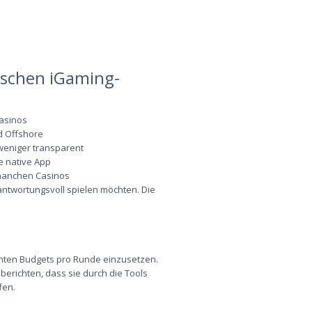
utschen iGaming-
Casinos
d Offshore
weniger transparent
ne native App
manchen Casinos
erantwortungsvoll spielen möchten. Die
amten Budgets pro Runde einzusetzen.
berichten, dass sie durch die Tools
fen.