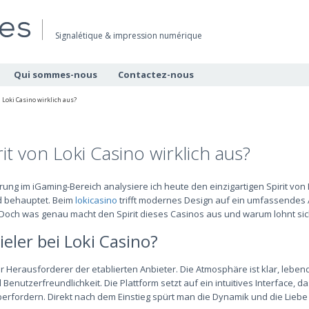
Signalétique & impression numérique
Qui sommes-nous
Contactez-nous
 Loki Casino wirklich aus?
t von Loki Casino wirklich aus?
rung im iGaming-Bereich analysiere ich heute den einzigartigen Spirit von L
 behauptet. Beim
lokicasino
trifft modernes Design auf ein umfassendes
. Doch was genau macht den Spirit dieses Casinos aus und warum lohnt sic
eler bei Loki Casino?
er Herausforderer der etablierten Anbieter. Die Atmosphäre ist klar, leben
nutzerfreundlichkeit. Die Plattform setzt auf ein intuitives Interface, d
erfordern. Direkt nach dem Einstieg spürt man die Dynamik und die Liebe 