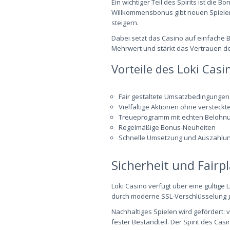
Ein wichtiger Teil des Spirits ist die 
Willkommensbonus gibt neuen Spielern
steigern.
Dabei setzt das Casino auf einfache
Mehrwert und stärkt das Vertrauen d
Vorteile des Loki Ca
Fair gestaltete Umsatzbedingungen
Vielfältige Aktionen ohne versteckte
Treueprogramm mit echten Belohn
Regelmäßige Bonus-Neuheiten
Schnelle Umsetzung und Auszahlu
Sicherheit und Fairpl
Loki Casino verfügt über eine gültige
durch moderne SSL-Verschlüsselung g
Nachhaltiges Spielen wird gefördert: 
fester Bestandteil. Der Spirit des Casi