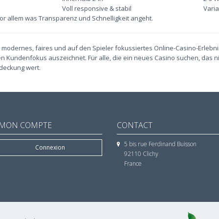
Voll responsive & stabil
Varia
 vor allem was Transparenz und Schnelligkeit angeht.
ein modernes, faires und auf den Spieler fokussiertes Online-Casino-Erlebn
n Kundenfokus auszeichnet. Für alle, die ein neues Casino suchen, das ni
ntdeckung wert.
MON COMPTE
CONTACT
5 bis rue Ferdinand Buisson
Connexion
92110 Clichy
France