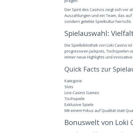
prägen.
Der Spirit des Casinos zeigt sich vor
Auszahlungen und ein Team, das auf De
sondern gelebte Spielkultur herrscht.
Spielauswahl: Vielfa
Die Spielbibliothek von Loki Casino i
progressiven Jackpots, Tischspielen 
immer neue Highlights und innovative
Quick Facts zur Spiel
Kategorie
Slots
Live-Casino Games
Tischspiele
Exklusive Spiele
Mit einem Fokus auf Qualität statt Qua
Bonuswelt von Loki 