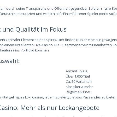
 allem durch seine Transparenz und Offenheit gegenüber Spielern: faire 
utsch kommuniziert und wirklich hilft. Ein erfahrener Spieler merkt sofor
lt und Qualität im Fokus
st ein zentraler Element seines Spirits. Hier finden Nutzer eine ausgewoge
und einem exzellenten Live-Casino. Die Zusammenarbeit mit namhaften Soft
 Features ins Portfolio kommen.
auswahl:
Anzahl Spiele
Über 1.000 Titel
Ca. 50 Varianten
Klassiker & mehr
Regelmäßig neu
ntität gelingt es Loki Casino, jedem Spielertyp etwas Passendes zu bieten
Casino: Mehr als nur Lockangebote