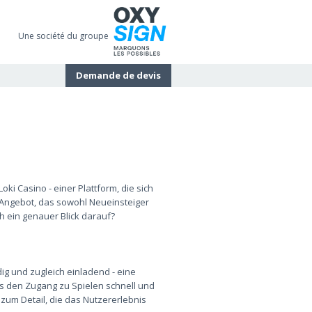
Une société du groupe
Demande de devis
oki Casino - einer Plattform, die sich
 Angebot, das sowohl Neueinsteiger
h ein genauer Blick darauf?
dig und zugleich einladend - eine
as den Zugang zu Spielen schnell und
zum Detail, die das Nutzererlebnis