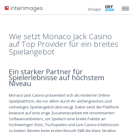
Groupe
Wie setzt Monaco Jack Casino
auf Top Provider für ein breites
Spielangebot
Ein starker Partner für
Spielerlebnisse auf höchstem
Niveau
Monaco Jack Casino präsentiert sich als moderne Online-
Spielplattform, die vor allem durch ihr umfangreiches und
vielseitiges Spielangebot überzeugt. Dabei setzt die Plattform
bewusst auf eine enge Zusammenarbeit mit renommierten
Softwareanbietern, um Spielern eine breite Palette an
hochwertigen Slots, Tischspielen und Live-Casino-Erlebnissen
zu bieten. Bereits beim ersten Besuch fällt die klare Struktur