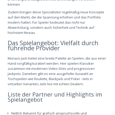
können.
Zudem bringen diese Spezialisten regelmäßig neue Konzepte
auf den Markt, die die Spannung erhöhen und das Portfolio
modern halten. Für Spieler bedeutet das nicht nur
Abwechslung, sondern auch Sicherheit und Technik auf
höchstem Niveau.
Das Spielangebot: Vielfalt durch
führende Provider
Monaco Jack bietet eine breite Palette an Spielen, die aus einer
Hand sorgfältig kuratiert werden. Hier spielen Klassiker
zusammen mit modernen Video-Slots und progressiven
Jackpots. Daneben gibt es eine ausgefeilte Auswahl an
Tischspielen wie Roulette, Blackjack und Poker - teils in
virtuellen Varianten, teils live mit echten Dealern.
Liste der Partner und Highlights im
Spielangebot
NetEnt: Bekannt für grafisch anspruchsvolle und