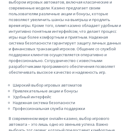
выбором игровых автоматов, включая классические и
современные модели. Казино предлагает своим
пользователям различные акции и бонусы, которые
позволяют увеличить шансы на выигрыш и продлить
время игры. Кроме того, олимп казино обладает удобным и
интуитивно понятным интерфейсом, что делает процесс
игры еще более комфортным и приятным. Надежная
система безопасности гарантирует защиту личных данных
и финансовых транзакций игроков. Общение со службой
поддержки клиентов осуществляется оперативно и
профессионально. Сотрудничество с известными
разработчиками программного обеспечения позволяет
обеспечивать высокое качество и надежность игр.
Широкий выбор игровых автоматов
Привлекательные акции и бонусы
Удобный интерфейс
Надежная система безопасности
Профессиональная служба поддержки
В современном мире онлайн-казино, выбор игрового
автомата – это лишь одно из звеньев успеха. Важно
выбрать тот сервис, который предоставит комфортные