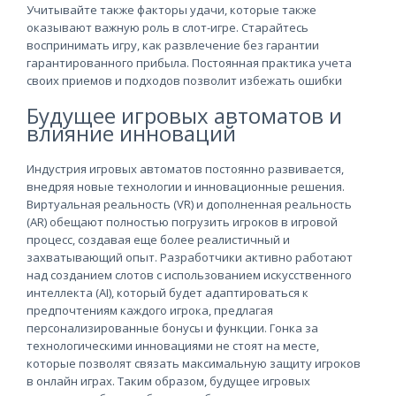
Учитывайте также факторы удачи, которые также
оказывают важную роль в слот-игре. Старайтесь
воспринимать игру, как развлечение без гарантии
гарантированного прибыла. Постоянная практика учета
своих приемов и подходов позволит избежать ошибки
Будущее игровых автоматов и
влияние инноваций
Индустрия игровых автоматов постоянно развивается,
внедряя новые технологии и инновационные решения.
Виртуальная реальность (VR) и дополненная реальность
(AR) обещают полностью погрузить игроков в игровой
процесс, создавая еще более реалистичный и
захватывающий опыт. Разработчики активно работают
над созданием слотов с использованием искусственного
интеллекта (AI), который будет адаптироваться к
предпочтениям каждого игрока, предлагая
персонализированные бонусы и функции. Гонка за
технологическими инновациями не стоят на месте,
которые позволят связать максимальную защиту игроков
в онлайн играх. Таким образом, будущее игровых