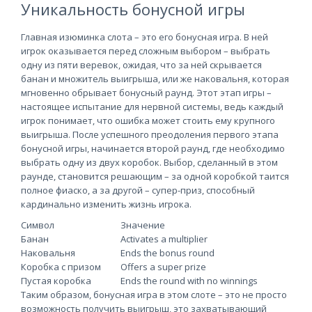
Уникальность бонусной игры
Главная изюминка слота – это его бонусная игра. В ней
игрок оказывается перед сложным выбором – выбрать
одну из пяти веревок, ожидая, что за ней скрывается
банан и множитель выигрыша, или же наковальня, которая
мгновенно обрывает бонусный раунд. Этот этап игры –
настоящее испытание для нервной системы, ведь каждый
игрок понимает, что ошибка может стоить ему крупного
выигрыша. После успешного преодоления первого этапа
бонусной игры, начинается второй раунд, где необходимо
выбрать одну из двух коробок. Выбор, сделанный в этом
раунде, становится решающим – за одной коробкой таится
полное фиаско, а за другой – супер-приз, способный
кардинально изменить жизнь игрока.
Символ
Значение
Банан
Activates a multiplier
Наковальня
Ends the bonus round
Коробка с призом
Offers a super prize
Пустая коробка
Ends the round with no winnings
Таким образом, бонусная игра в этом слоте – это не просто
возможность получить выигрыш, это захватывающий