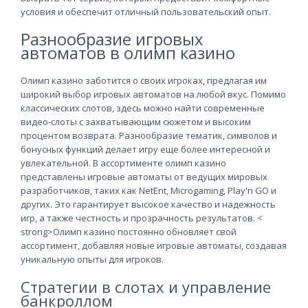
условия и обеспечит отличный пользовательский опыт.
Разнообразие игровых
автоматов в олимп казино
Олимп казино заботится о своих игроках, предлагая им
широкий выбор игровых автоматов на любой вкус. Помимо
классических слотов, здесь можно найти современные
видео-слоты с захватывающим сюжетом и высоким
процентом возврата. Разнообразие тематик, символов и
бонусных функций делает игру еще более интересной и
увлекательной. В ассортименте олимп казино
представлены игровые автоматы от ведущих мировых
разработчиков, таких как NetEnt, Microgaming, Play'n GO и
других. Это гарантирует высокое качество и надежность
игр, а также честность и прозрачность результатов. <
strong>Олимп казино постоянно обновляет свой
ассортимент, добавляя новые игровые автоматы, создавая
уникальную опыты для игроков.
Стратегии в слотах и управление
банкроллом